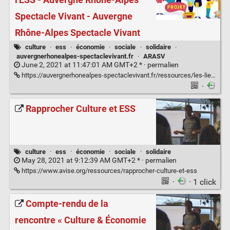
l'ESS - Auvergne Rhône-Alpes
Spectacle Vivant - Auvergne
Rhône-Alpes Spectacle Vivant
culture
·
ess
·
économie
·
sociale
·
solidaire
·
auvergnerhonealpes-spectaclevivant.fr
·
ARASV
June 2, 2021 at 11:47:01 AM GMT+2 * ·
permalien
https://auvergnerhonealpes-spectaclevivant.fr/ressources/les-liens-entre-la-culture-et-less/
·
Rapprocher Culture et ESS
culture
·
ess
·
économie
·
sociale
·
solidaire
May 28, 2021 at 9:12:39 AM GMT+2 * ·
permalien
https://www.avise.org/ressources/rapprocher-culture-et-ess
·
· 1 click
Compte-rendu de la
rencontre « Culture & Économie