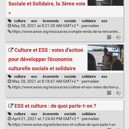
Sociale et Solidaire, la 3ème voie
»
culture
·
ess
·
économie
·
sociale
·
solidaire
·
ess
May 28, 2021 at 8:21:20 AM GMT+2 * ·
permalien
https://www.avise.org/ressources/compte-rendu-de-la-rencontre-culture-economie-sociale-et-solidaire-la-3eme-voie
·
Culture et ESS : voies d'action
pour développer l'économie
culturelle sociale et solidaire
culture
·
ess
·
économie
·
sociale
·
solidaire
·
ess
May 28, 2021 at 8:18:47 AM GMT+2 * ·
permalien
https://www.avise.org/ressources/culture-et-ess-voies-daction-pour-developper-leconomie-culturelle-sociale-et-solidaire
·
ESS et culture : de quoi parle-t-on ?
culture
·
ess
·
économie
·
sociale
·
solidaire
April 21, 2021 at 7:24:43 PM GMT+2 * ·
permalien
https://www.avise.org/articles/ess-et-culture-de-quoi-parle-t-on