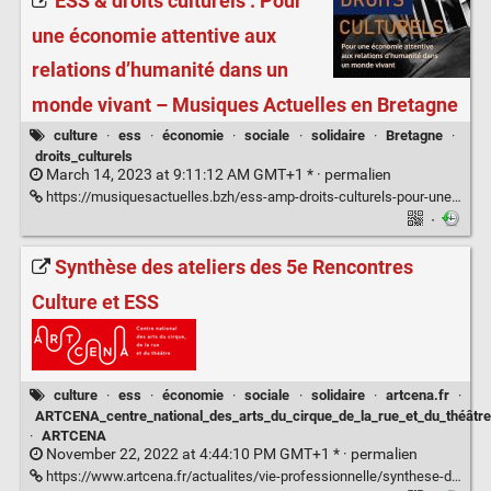
ESS & droits culturels : Pour
une économie attentive aux
relations d’humanité dans un
monde vivant – Musiques Actuelles en Bretagne
culture
·
ess
·
économie
·
sociale
·
solidaire
·
Bretagne
·
droits_culturels
March 14, 2023 at 9:11:12 AM GMT+1 * ·
permalien
https://musiquesactuelles.bzh/ess-amp-droits-culturels-pour-une-economie-attentive-aux-relations-dhumanite-dans-un-monde-vivant/
·
Synthèse des ateliers des 5e Rencontres
Culture et ESS
culture
·
ess
·
économie
·
sociale
·
solidaire
·
artcena.fr
·
ARTCENA_centre_national_des_arts_du_cirque_de_la_rue_et_du_théâtre
·
ARTCENA
November 22, 2022 at 4:44:10 PM GMT+1 * ·
permalien
https://www.artcena.fr/actualites/vie-professionnelle/synthese-des-ateliers-des-5e-rencontres-culture-et-ess