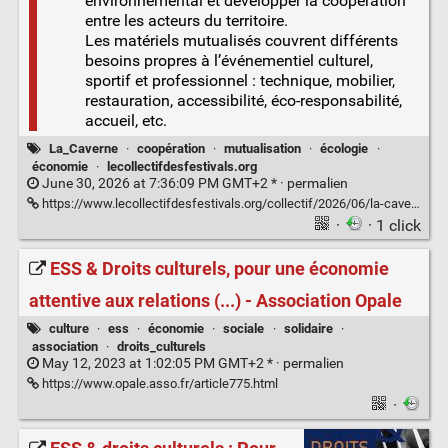
environnemental et développer la coopération
entre les acteurs du territoire.
Les matériels mutualisés couvrent différents
besoins propres à l’événementiel culturel,
sportif et professionnel : technique, mobilier,
restauration, accessibilité, éco-responsabilité,
accueil, etc.
La_Caverne
·
coopération
·
mutualisation
·
écologie
·
économie
·
lecollectifdesfestivals.org
June 30, 2026 at 7:36:09 PM GMT+2 * ·
permalien
https://www.lecollectifdesfestivals.org/collectif/2026/06/la-caverne-mutualisation-de-materiels-pour-les-evenements-bretons/
·
· 1 click
ESS & Droits culturels, pour une économie
attentive aux relations (...) - Association Opale
culture
·
ess
·
économie
·
sociale
·
solidaire
·
association
·
droits_culturels
May 12, 2023 at 1:02:05 PM GMT+2 * ·
permalien
https://www.opale.asso.fr/article775.html
·