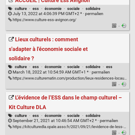
ACCUEIL | Culture Ess Avignon
culture
·
ess
·
économie
·
sociale
·
solidaire
July 13, 2022 at 4:06:39 PM GMT+2 * ·
permalien
https://www.culture-ess-avignon.org/
·
Lieux culturels : comment
s'adapter à l'économie sociale et
solidaire ?
culture
·
ess
·
économie
·
sociale
·
solidaire
·
ess
March 18, 2022 at 10:54:59 AM GMT+1 * ·
permalien
https://www.culturematin.com/production/lieux-residences-locaux-repetition/pratiques/ess-quels-enjeux-pour-les-structures-culturelles.html
·
L’évidence de l’ESS dans le champ culturel –
Kit Culture DLA
culture
·
ess
·
économie
·
sociale
·
solidaire
September 21, 2021 at 10:46:54 AM GMT+2 * ·
permalien
https://kitculturedla.opale.asso.fr/2021/09/21/levidence-de-less-dans-le-champ-culturel/
·