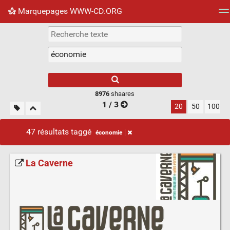
Marquepages WWW-CD.ORG
Nuage de tags
Mur d'images
Quotidien
Flux RS
8976
shaares
1 / 3
20
50
100
47 résultats taggé
économie
La Caverne