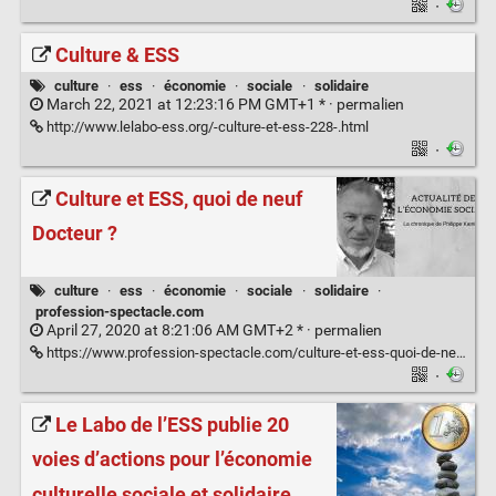
·
Culture & ESS
culture
·
ess
·
économie
·
sociale
·
solidaire
March 22, 2021 at 12:23:16 PM GMT+1 * ·
permalien
http://www.lelabo-ess.org/-culture-et-ess-228-.html
·
Culture et ESS, quoi de neuf
Docteur ?
culture
·
ess
·
économie
·
sociale
·
solidaire
·
profession-spectacle.com
April 27, 2020 at 8:21:06 AM GMT+2 * ·
permalien
https://www.profession-spectacle.com/culture-et-ess-quoi-de-neuf-docteur/
·
Le Labo de l’ESS publie 20
voies d’actions pour l’économie
culturelle sociale et solidaire