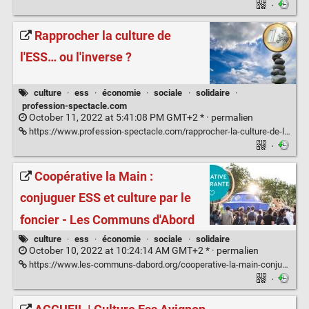
·
Rapprocher la culture de
l'ESS… ou l'inverse ?
culture
·
ess
·
économie
·
sociale
·
solidaire
·
profession-spectacle.com
October 11, 2022 at 5:41:08 PM GMT+2 * ·
permalien
https://www.profession-spectacle.com/rapprocher-la-culture-de-less-ou-linverse/
·
Coopérative la Main :
conjuguer ESS et culture par le
foncier - Les Communs d'Abord
culture
·
ess
·
économie
·
sociale
·
solidaire
October 10, 2022 at 10:24:14 AM GMT+2 * ·
permalien
https://www.les-communs-dabord.org/cooperative-la-main-conjuguer-ess-et-culture-par-le-foncier/
·