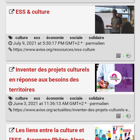
ESS & culture
culture
·
ess
·
économie
·
sociale
·
solidaire
July 9, 2021 at 5:30:17 PM GMT+2 * ·
permalien
https://www.avise.org/ressources/ess-culture
·
Inventer des projets culturels
en réponse aux besoins des
territoires
culture
·
ess
·
économie
·
sociale
·
solidaire
June 3, 2021 at 11:36:13 AM GMT+2 * ·
permalien
https://www.avise.org/actualites/inventer-des-projets-culturels-en-reponse-aux-besoins-des-territoires
·
Les liens entre la culture et