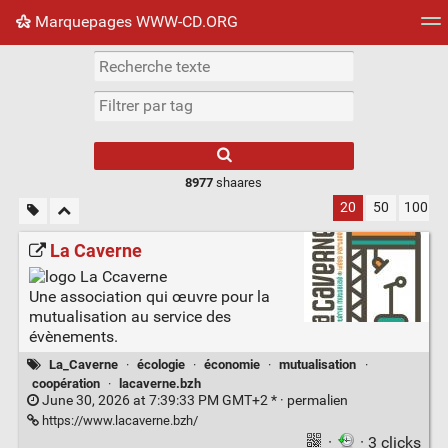
Marquepages WWW-CD.ORG
Nuage de tags
Mur d'images
Quotidien
Flux RS
8977
shaares
20
50
100
La Caverne
Une association qui œuvre pour la
mutualisation au service des
évènements.
La_Caverne
·
écologie
·
économie
·
mutualisation
·
coopération
·
lacaverne.bzh
June 30, 2026 at 7:39:33 PM GMT+2 * ·
permalien
https://www.lacaverne.bzh/
·
· 3 clicks