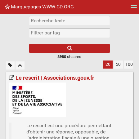
Marquepages WWW-CD.ORG
Nuage de tags
Mur d'images
Quotidien
Flux RS
8980
shaares
20
50
100
Le rescrit | Associations.gouv.fr
Le rescrit est une procédure permettant
d’obtenir une réponse, opposable, de
l’administration fiscale à une question