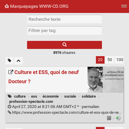
Marquepages WWW-CD.ORG
Nuage de tags
Mur d'images
Quotidien
Flux RS
8976
shaares
20
50
100
Culture et ESS, quoi de neuf
Docteur ?
culture
·
ess
·
économie
·
sociale
·
solidaire
·
profession-spectacle.com
April 27, 2020 at 8:21:06 AM GMT+2 * ·
permalien
https://www.profession-spectacle.com/culture-et-ess-quoi-de-neuf-docteur/
·