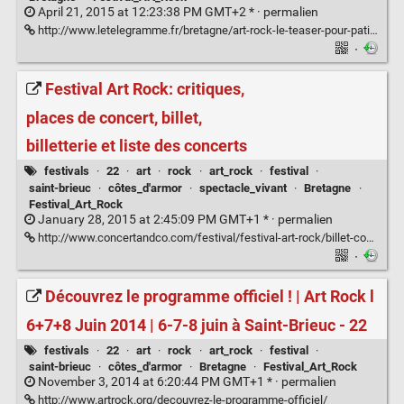
April 21, 2015 at 12:23:38 PM GMT+2 * ·
permalien
http://www.letelegramme.fr/bretagne/art-rock-le-teaser-pour-patienter-20-04-2015-10602057.php
·
Festival Art Rock: critiques,
places de concert, billet,
billetterie et liste des concerts
festivals
·
22
·
art
·
rock
·
art_rock
·
festival
·
saint-brieuc
·
côtes_d'armor
·
spectacle_vivant
·
Bretagne
·
Festival_Art_Rock
January 28, 2015 at 2:45:09 PM GMT+1 * ·
permalien
http://www.concertandco.com/festival/festival-art-rock/billet-concert-20749.htm
·
Découvrez le programme officiel ! | Art Rock l
6+7+8 Juin 2014 | 6-7-8 juin à Saint-Brieuc - 22
festivals
·
22
·
art
·
rock
·
art_rock
·
festival
·
saint-brieuc
·
côtes_d'armor
·
Bretagne
·
Festival_Art_Rock
November 3, 2014 at 6:20:44 PM GMT+1 * ·
permalien
http://www.artrock.org/decouvrez-le-programme-officiel/