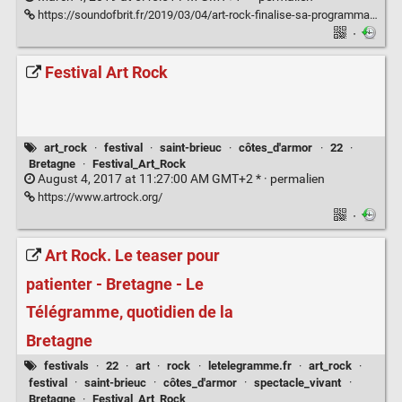
https://soundofbrit.fr/2019/03/04/art-rock-finalise-sa-programmation-riche-et-exigeante/
·
Festival Art Rock
art_rock
·
festival
·
saint-brieuc
·
côtes_d'armor
·
22
·
Bretagne
·
Festival_Art_Rock
August 4, 2017 at 11:27:00 AM GMT+2 * ·
permalien
https://www.artrock.org/
·
Art Rock. Le teaser pour
patienter - Bretagne - Le
Télégramme, quotidien de la
Bretagne
festivals
·
22
·
art
·
rock
·
letelegramme.fr
·
art_rock
·
festival
·
saint-brieuc
·
côtes_d'armor
·
spectacle_vivant
·
Bretagne
·
Festival_Art_Rock