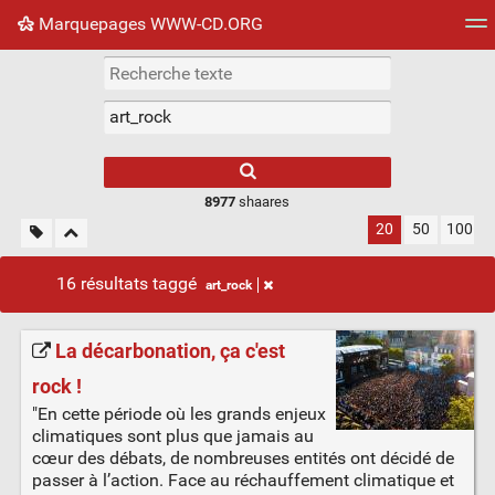
Marquepages WWW-CD.ORG
Nuage de tags
Mur d'images
Quotidien
Flux RS
8977
shaares
20
50
100
16 résultats taggé
art_rock
La décarbonation, ça c'est
rock !
"En cette période où les grands enjeux
climatiques sont plus que jamais au
cœur des débats, de nombreuses entités ont décidé de
passer à l’action. Face au réchauffement climatique et