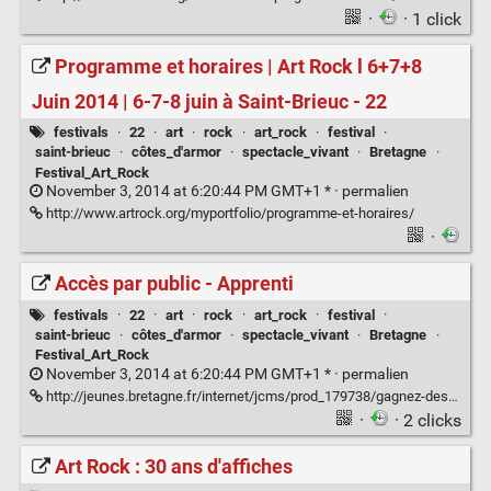
·
· 1 click
Programme et horaires | Art Rock l 6+7+8
Juin 2014 | 6-7-8 juin à Saint-Brieuc - 22
festivals
·
22
·
art
·
rock
·
art_rock
·
festival
·
saint-brieuc
·
côtes_d'armor
·
spectacle_vivant
·
Bretagne
·
Festival_Art_Rock
November 3, 2014 at 6:20:44 PM GMT+1 * ·
permalien
http://www.artrock.org/myportfolio/programme-et-horaires/
·
Accès par public - Apprenti
festivals
·
22
·
art
·
rock
·
art_rock
·
festival
·
saint-brieuc
·
côtes_d'armor
·
spectacle_vivant
·
Bretagne
·
Festival_Art_Rock
November 3, 2014 at 6:20:44 PM GMT+1 * ·
permalien
http://jeunes.bretagne.fr/internet/jcms/prod_179738/gagnez-des-places-pour-le-festival-art-rock
·
· 2 clicks
Art Rock : 30 ans d'affiches