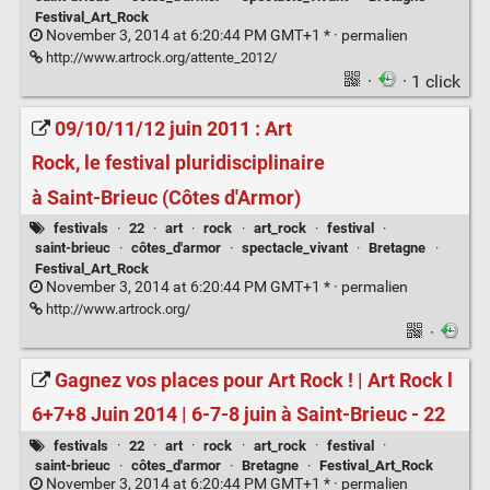
Festival_Art_Rock
November 3, 2014 at 6:20:44 PM GMT+1 * ·
permalien
http://www.artrock.org/attente_2012/
·
· 1 click
09/10/11/12 juin 2011 : Art
Rock, le festival pluridisciplinaire
à Saint-Brieuc (Côtes d'Armor)
festivals
·
22
·
art
·
rock
·
art_rock
·
festival
·
saint-brieuc
·
côtes_d'armor
·
spectacle_vivant
·
Bretagne
·
Festival_Art_Rock
November 3, 2014 at 6:20:44 PM GMT+1 * ·
permalien
http://www.artrock.org/
·
Gagnez vos places pour Art Rock ! | Art Rock l
6+7+8 Juin 2014 | 6-7-8 juin à Saint-Brieuc - 22
festivals
·
22
·
art
·
rock
·
art_rock
·
festival
·
saint-brieuc
·
côtes_d'armor
·
Bretagne
·
Festival_Art_Rock
November 3, 2014 at 6:20:44 PM GMT+1 * ·
permalien