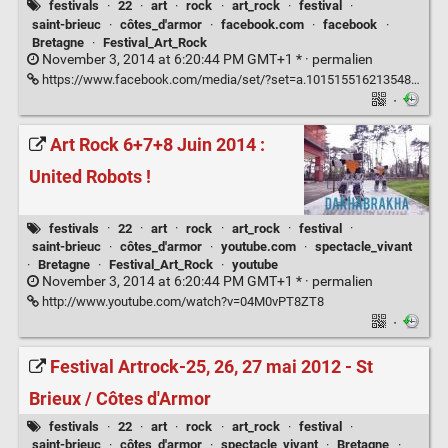
festivals
·
22
·
art
·
rock
·
art_rock
·
festival
·
saint-brieuc
·
côtes_d'armor
·
facebook.com
·
facebook
·
Bretagne
·
Festival_Art_Rock
November 3, 2014 at 6:20:44 PM GMT+1 * ·
permalien
https://www.facebook.com/media/set/?set=a.10151551621354898.1073741827.159693509897&type=1
·
Art Rock 6+7+8 Juin 2014 :
United Robots !
festivals
·
22
·
art
·
rock
·
art_rock
·
festival
·
saint-brieuc
·
côtes_d'armor
·
youtube.com
·
spectacle_vivant
·
Bretagne
·
Festival_Art_Rock
·
youtube
November 3, 2014 at 6:20:44 PM GMT+1 * ·
permalien
http://www.youtube.com/watch?v=04M0vPT8ZT8
·
Festival Artrock-25, 26, 27 mai 2012 - St
Brieux / Côtes d'Armor
festivals
·
22
·
art
·
rock
·
art_rock
·
festival
·
saint-brieuc
·
côtes_d'armor
·
spectacle_vivant
·
Bretagne
·