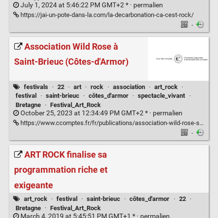
July 1, 2024 at 5:46:22 PM GMT+2 * ·
permalien
https://jai-un-pote-dans-la.com/la-decarbonation-ca-cest-rock/
·
Association Wild Rose à
Saint-Brieuc (Côtes-d'Armor)
festivals
·
22
·
art
·
rock
·
association
·
art_rock
·
festival
·
saint-brieuc
·
côtes_d'armor
·
spectacle_vivant
·
Bretagne
·
Festival_Art_Rock
October 25, 2023 at 12:34:49 PM GMT+2 * ·
permalien
https://www.ccomptes.fr/fr/publications/association-wild-rose-saint-brieuc-cotes-darmor-0
·
ART ROCK finalise sa
programmation riche et
exigeante
art_rock
·
festival
·
saint-brieuc
·
côtes_d'armor
·
22
·
Bretagne
·
Festival_Art_Rock
March 4, 2019 at 5:45:51 PM GMT+1 * ·
permalien