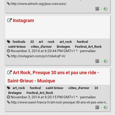
http://www.artrock.org/jeux-concours/
·
Instagram
festivals
·
22
·
art
·
rock
·
art_rock
·
festival
·
saint-brieuc
·
côtes_d'armor
·
Bretagne
·
Festival_Art_Rock
November 3, 2014 at 6:20:44 PM GMT+1 * ·
permalien
http://instagram.com/p/n7zdwkqP-H/
·
Art Rock, Presque 30 ans et pas une ride -
Saint-Brieuc - Musique
art_rock
·
festival
·
saint-brieuc
·
côtes_d'armor
·
22
·
Bretagne
·
Festival_Art_Rock
November 3, 2014 at 6:20:15 PM GMT+1 * ·
permalien
http://www.ouest-france.fr/art-rock-presque-30-ans-et-pas-une-ride-49247
·