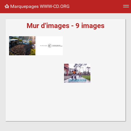
Marquepages WWW-CD.ORG
Nuage de tags
Mur d'images
Quotidien
Flux RS
Mur d'images - 9 images