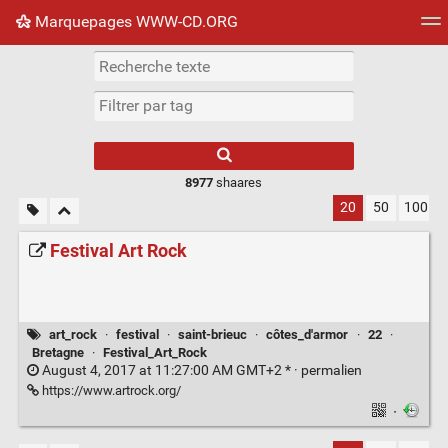
Marquepages WWW-CD.ORG
Nuage de tags
Mur d'images
Quotidien
Flux RS
8977
shaares
20
50
100
Festival Art Rock
art_rock
·
festival
·
saint-brieuc
·
côtes_d'armor
·
22
·
Bretagne
·
Festival_Art_Rock
August 4, 2017 at 11:27:00 AM GMT+2 * ·
permalien
https://www.artrock.org/
·