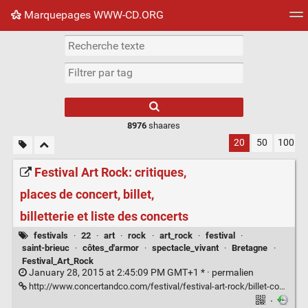
Marquepages WWW-CD.ORG
Nuage de tags
Mur d'images
Quotidien
Flux RS
8976
shaares
20
50
100
Festival Art Rock: critiques,
places de concert, billet,
billetterie et liste des concerts
festivals
·
22
·
art
·
rock
·
art_rock
·
festival
·
saint-brieuc
·
côtes_d'armor
·
spectacle_vivant
·
Bretagne
·
Festival_Art_Rock
January 28, 2015 at 2:45:09 PM GMT+1 * ·
permalien
http://www.concertandco.com/festival/festival-art-rock/billet-concert-20749.htm
·