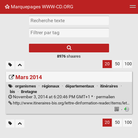
Marquepages WWW-CD.ORG
Nuage de tags
Mur d'images
Quotidien
Flux RS
8976
shaares
20
50
100
Mars 2014
organismes
·
régionaux
·
départementaux
·
itinéraires
·
bis
·
Bretagne
November 3, 2014 at 6:20:46 PM GMT+1 * ·
permalien
http://www.itineraires-bis.org/lettre-dinformation-reader/items/lettre38.html
·
20
50
100