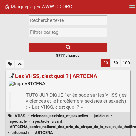
Marquepages WWW-CD.ORG
Nuage de tags
Mur d'images
Quotidien
Flux RS
8977
shaares
20
50
100
Les VHSS, c'est quoi ? | ARTCENA
TUTO JURIDIQUE 1er épisode sur les VHSS (les
violences et le harcèlement sexistes et sexuels)
: « Les VHSS, c'est quoi ? »
VHSS
·
violences_sexistes_et_sexuelles
·
juridique
·
spectacle
·
spectacle_vivant
·
ARTCENA_centre_national_des_arts_du_cirque_de_la_rue_et_du_théâtre
·
artcena.fr
·
ARTCENA