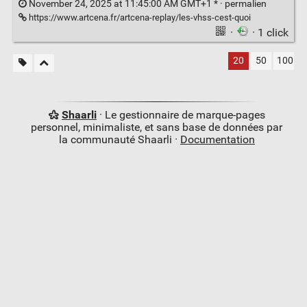
November 24, 2025 at 11:45:00 AM GMT+1 * ·
permalien
https://www.artcena.fr/artcena-replay/les-vhss-cest-quoi
·
· 1 click
20
50
100
Shaarli
· Le gestionnaire de marque-pages
personnel, minimaliste, et sans base de données par
la communauté Shaarli ·
Documentation