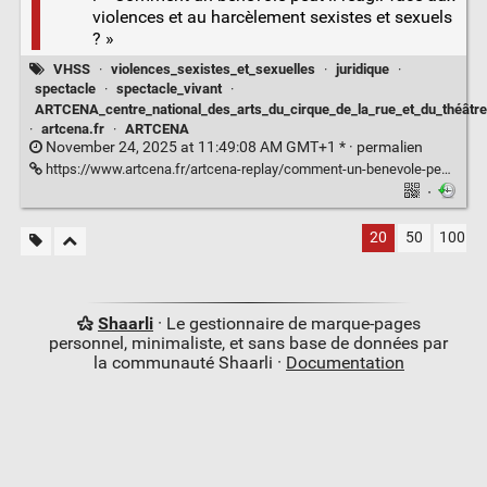
violences et au harcèlement sexistes et sexuels
? »
VHSS
·
violences_sexistes_et_sexuelles
·
juridique
·
spectacle
·
spectacle_vivant
·
ARTCENA_centre_national_des_arts_du_cirque_de_la_rue_et_du_théâtre
·
artcena.fr
·
ARTCENA
November 24, 2025 at 11:49:08 AM GMT+1 * ·
permalien
https://www.artcena.fr/artcena-replay/comment-un-benevole-peut-il-reagir-face-aux-violences-et-au-harcelement-sexistes-et-sexuels
·
20
50
100
Shaarli
· Le gestionnaire de marque-pages
personnel, minimaliste, et sans base de données par
la communauté Shaarli ·
Documentation