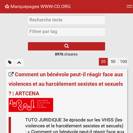
Marquepages WWW-CD.ORG
Nuage de tags
Mur d'images
Quotidien
Flux RS
8976
shaares
20
50
100
Comment un bénévole peut-il réagir face aux
violences et au harcèlement sexistes et sexuels
? | ARTCENA
TUTO JURIDIQUE 3e épisode sur les VHSS (les
violences et le harcèlement sexistes et sexuels)
: « Comment un bénévole peut-il réagir face aux