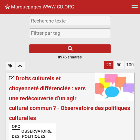
Marquepages WWW-CD.ORG
Nuage de tags
Mur d'images
Quotidien
Flux RS
8976
shaares
20
50
100
Droits culturels et
citoyenneté différenciée : vers
une redécouverte d’un agir
culturel commun ? - Observatoire des politiques
culturelles