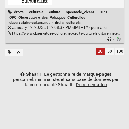
droits
·
culturels
·
culture
·
spectacle_vivant
·
OPC
·
OPC_Observatoire_des_Politiques_Culturelles
·
observatoire-culture.net
·
droits_culturels
January 12, 2023 at 12:08:37 PM GMT+1 * ·
permalien
https://www.observatoire-culture.net/droits-culturels-citoyennete-differenciee-vers-redecouverte-agir-culturel-commun/
·
20
50
100
Shaarli
· Le gestionnaire de marque-pages
personnel, minimaliste, et sans base de données par
la communauté Shaarli ·
Documentation