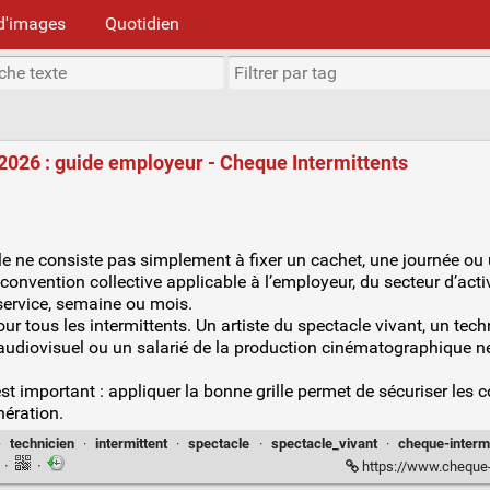
d'images
Quotidien
 2026 : guide employeur - Cheque Intermittents
e ne consiste pas simplement à fixer un cachet, une journée ou 
 convention collective applicable à l’employeur, du secteur d’act
 service, semaine ou mois.
pour tous les intermittents. Un artiste du spectacle vivant, un te
 audiovisuel ou un salarié de la production cinématographique
st important : appliquer la bonne grille permet de sécuriser les co
nération.
·
technicien
·
intermittent
·
spectacle
·
spectacle_vivant
·
cheque-interm
n
·
·
https://www.cheque-int