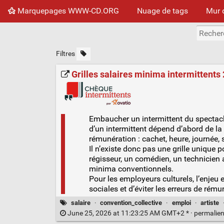
Marquepages WWW-CD.ORG
Nuage de tags
Mur 
Filtres
Grilles salaires minima intermittents
Embaucher un intermittent du spectacl
d’un intermittent dépend d’abord de la
rémunération : cachet, heure, journée,
Il n’existe donc pas une grille unique 
régisseur, un comédien, un technicien
minima conventionnels.
Pour les employeurs culturels, l’enjeu e
sociales et d’éviter les erreurs de rému
salaire
·
convention_collective
·
emploi
·
artiste
June 25, 2026 at 11:23:25 AM GMT+2 * ·
permalie