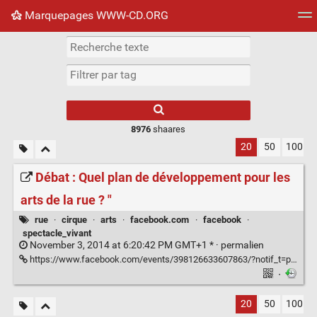
Marquepages WWW-CD.ORG
Nuage de tags
Mur d'images
Quotidien
Flux RS
8976
shaares
20
50
100
Débat : Quel plan de développement pour les
arts de la rue ? "
rue
·
cirque
·
arts
·
facebook.com
·
facebook
·
spectacle_vivant
November 3, 2014 at 6:20:42 PM GMT+1 * ·
permalien
https://www.facebook.com/events/398126633607863/?notif_t=plan_user_invited
·
20
50
100