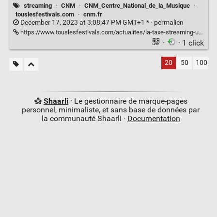
streaming
·
CNM
·
CNM_Centre_National_de_la_Musique
·
touslesfestivals.com
·
cnm.fr
December 17, 2023 at 3:08:47 PM GMT+1 * ·
permalien
https://www.touslesfestivals.com/actualites/la-taxe-streaming-une-bonne-nouvelle-qui-devrait-rapporter-15-millions-deuros-en-2024-a-la-filiere-musicale-171223
·
· 1 click
20
50
100
Shaarli
· Le gestionnaire de marque-pages
personnel, minimaliste, et sans base de données par
la communauté Shaarli ·
Documentation