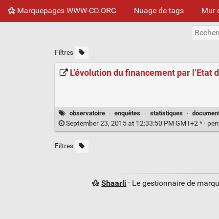
Marquepages WWW-CD.ORG
Nuage de tags
Mur 
Filtres
L’évolution du financement par l’Etat
observatoire
·
enquêtes
·
statistiques
·
documen
September 23, 2015 at 12:33:50 PM GMT+2 * ·
per
Filtres
Shaarli
· Le gestionnaire de marq