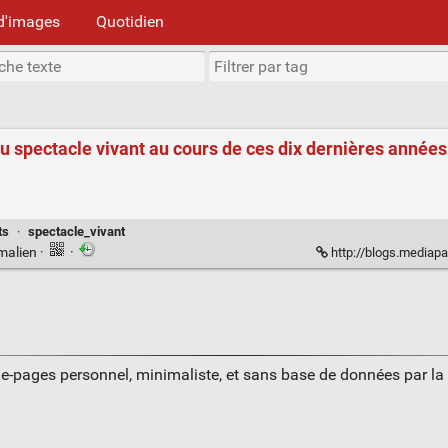
d'images
Quotidien
 du spectacle vivant au cours de ces dix dernières année
ts
·
spectacle_vivant
malien
·
·
http://blogs.mediapart.fr/blog/marguerin
ue-pages personnel, minimaliste, et sans base de données par l