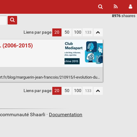
8976
shaares
Liens par page
20
50
100
s. (2006-2015)
-jean-francois/210915/l-evolution-du-financement-par-l-etat-du-spectacle-vivant-au-cours-de-ces-dix-dernieres
Liens par page
20
50
100
a communauté Shaarli ·
Documentation