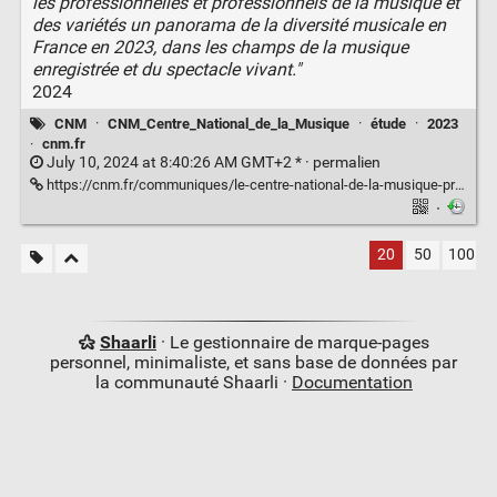
les professionnelles et professionnels de la musique et
des variétés un panorama de la diversité musicale en
France en 2023, dans les champs de la musique
enregistrée et du spectacle vivant."
2024
CNM
·
CNM_Centre_National_de_la_Musique
·
étude
·
2023
·
cnm.fr
July 10, 2024 at 8:40:26 AM GMT+2 * ·
permalien
https://cnm.fr/communiques/le-centre-national-de-la-musique-presente-un-panorama-de-la-diversite-en-france-en-2023/
·
20
50
100
Shaarli
· Le gestionnaire de marque-pages
personnel, minimaliste, et sans base de données par
la communauté Shaarli ·
Documentation