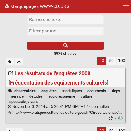
Marquepages WWW-CD.ORG
Nuage de tags
Mur d'images
Quotidien
Flux RS
8976
shaares
20
50
100
Les résultats de l'enquêtes 2008
[Fréquentation des équipements culturels]
observatoire
·
enquêtes
·
statistiques
·
documents
·
deps
·
service
·
détudes
·
socio-économie
·
culture
·
spectacle_vivant
November 3, 2014 at 6:20:41 PM GMT+1 * ·
permalien
http://www.pratiquesculturelles.culture.gouv.fr/08resultat_chap7.php
·
20
50
100