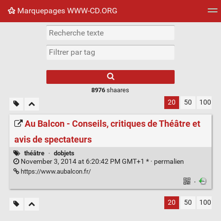
Marquepages WWW-CD.ORG
Nuage de tags
Mur d'images
Quotidien
Flux RS
8976
shaares
20
50
100
Au Balcon - Conseils, critiques de Théâtre et
avis de spectateurs
théâtre
·
dobjets
November 3, 2014 at 6:20:42 PM GMT+1 * ·
permalien
https://www.aubalcon.fr/
·
20
50
100