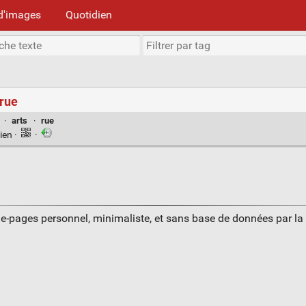
d'images
Quotidien
 rue
·
arts
·
rue
ien
·
·
ue-pages personnel, minimaliste, et sans base de données par l