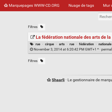
Marquepages WWW-CD.ORG
Nuage de tags
Mur 
Filtres
La fédération nationale des arts de la
rue
·
cirque
·
arts
·
rue
·
fédération
·
nationale
November 3, 2014 at 6:20:42 PM GMT+1 * ·
permal
Filtres
Shaarli
· Le gestionnaire de marq