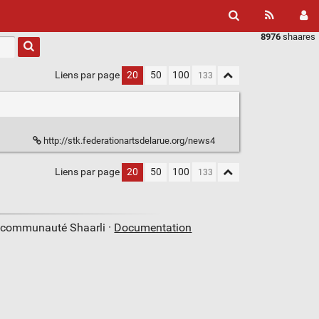
8976
shaares
Liens par page
20
50
100
http://stk.federationartsdelarue.org/news4
Liens par page
20
50
100
a communauté Shaarli ·
Documentation