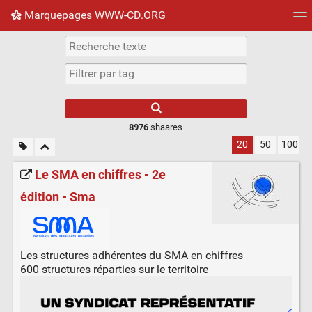
Marquepages WWW-CD.ORG
Nuage de tags
Mur d'images
Quotidien
Flux RS
8976
shaares
20
50
100
Le SMA en chiffres - 2e
édition - Sma
Les structures adhérentes du SMA en chiffres
600 structures réparties sur le territoire