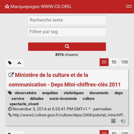
Marquepages WWW-CD.ORG
Nuage de tags
Mur d'images
Quotidien
Flux RS
8976
shaares
20
50
100
Ministère de la culture et de la
communication - Deps Mini-chiffres-clés 2011
observatoire
·
enquêtes
·
statistiques
·
documents
·
deps
·
service
·
détudes
·
socio-économie
·
culture
·
spectacle_vivant
November 3, 2014 at 6:20:41 PM GMT+1 * ·
permalien
http://www2.culture.gouv.fr/culture/deps/2008/pubstat_minichiffcles.html
·
20
50
100