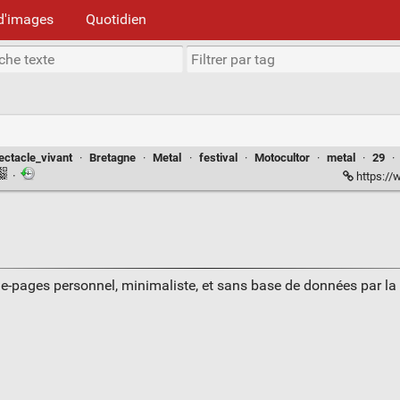
d'images
Quotidien
ectacle_vivant
·
Bretagne
·
Metal
·
festival
·
Motocultor
·
metal
·
29
·
·
https:/
ue-pages personnel, minimaliste, et sans base de données par l