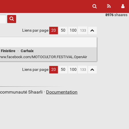
8976
shaares
Liens par page
20
50
100
Finistère
·
Carhaix
/www.facebook.com/MOTOCULTOR.FESTIVAL.OpenAir
Liens par page
20
50
100
a communauté Shaarli ·
Documentation