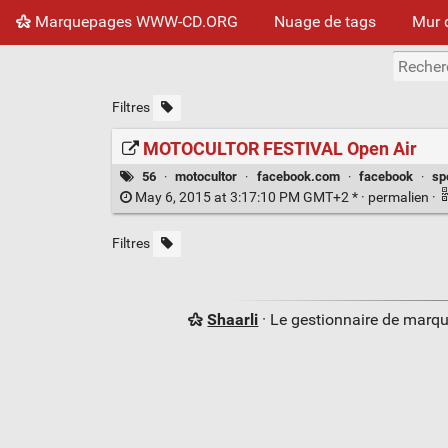
Marquepages WWW-CD.ORG
Nuage de tags
Mur 
Filtres
MOTOCULTOR FESTIVAL Open Air
56
·
motocultor
·
facebook.com
·
facebook
·
sp
May 6, 2015 at 3:17:10 PM GMT+2 * ·
permalien
·
Filtres
Shaarli
· Le gestionnaire de marq