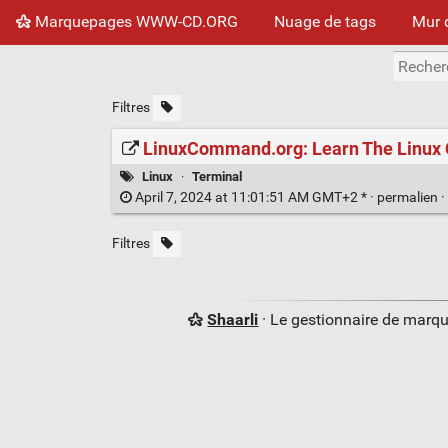
Marquepages WWW-CD.ORG
Nuage de tags
Mur 
Filtres
LinuxCommand.org: Learn The Linux C
Linux
·
Terminal
April 7, 2024 at 11:01:51 AM GMT+2 * ·
permalien
·
Filtres
Shaarli
· Le gestionnaire de marq