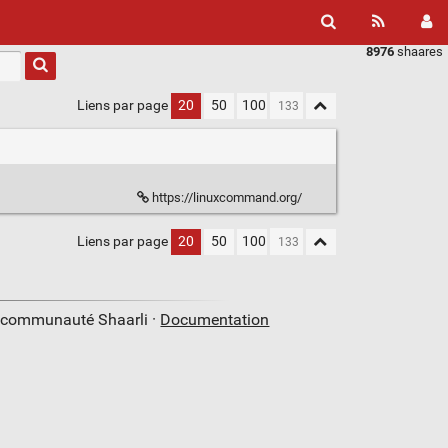
8976
shaares
Liens par page
20
50
100
https://linuxcommand.org/
Liens par page
20
50
100
a communauté Shaarli ·
Documentation