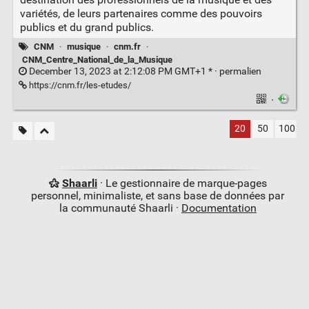
variétés, de leurs partenaires comme des pouvoirs
publics et du grand publics.
CNM
·
musique
·
cnm.fr
·
CNM_Centre_National_de_la_Musique
December 13, 2023 at 2:12:08 PM GMT+1 * ·
permalien
https://cnm.fr/les-etudes/
·
20
50
100
Shaarli
· Le gestionnaire de marque-pages
personnel, minimaliste, et sans base de données par
la communauté Shaarli ·
Documentation