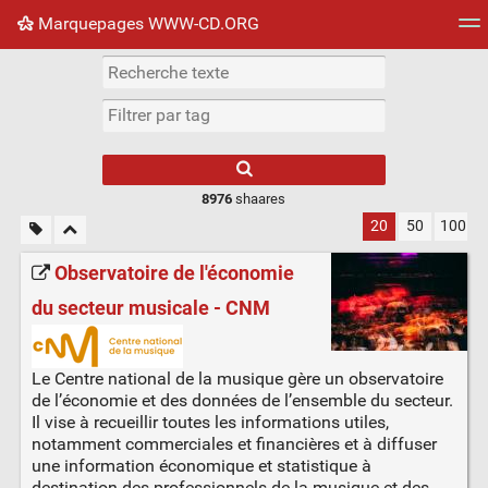
Marquepages WWW-CD.ORG
Nuage de tags
Mur d'images
Quotidien
Flux RS
8976
shaares
20
50
100
Observatoire de l'économie
du secteur musicale - CNM
Le Centre national de la musique gère un observatoire
de l’économie et des données de l’ensemble du secteur.
Il vise à recueillir toutes les informations utiles,
notamment commerciales et financières et à diffuser
une information économique et statistique à
destination des professionnels de la musique et des