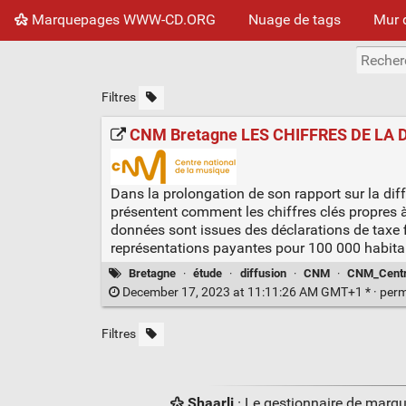
Marquepages WWW-CD.ORG
Nuage de tags
Mur 
Filtres
CNM Bretagne LES CHIFFRES DE LA 
Dans la prolongation de son rapport sur la dif
présentent comment les chiffres clés propres à
données sont issues des déclarations de taxe f
représentations payantes pour 100 000 habitan
Bretagne
·
étude
·
diffusion
·
CNM
·
CNM_Centr
December 17, 2023 at 11:11:26 AM GMT+1 * ·
perm
Filtres
Shaarli
· Le gestionnaire de marq