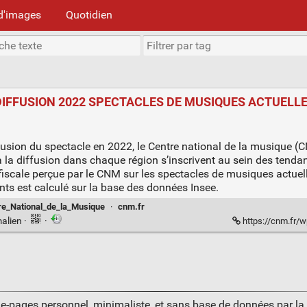
d'images
Quotidien
DIFFUSION 2022 SPECTACLES DE MUSIQUES ACTUELLES
fusion du spectacle en 2022, le Centre national de la musique (C
 la diffusion dans chaque région s’inscrivent au sein des tendan
iscale perçue par le CNM sur les spectacles de musiques actuell
ts est calculé sur la base des données Insee.
e_National_de_la_Musique
·
cnm.fr
alien
·
·
https://cnm.fr/
ue-pages personnel, minimaliste, et sans base de données par l