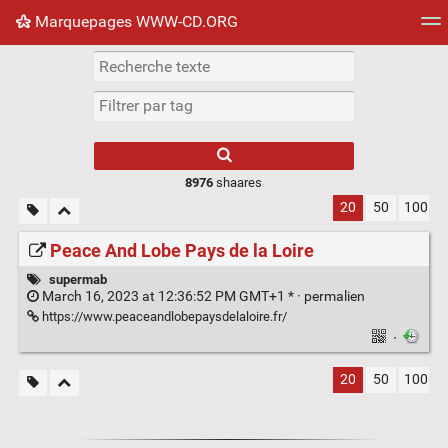
Marquepages WWW-CD.ORG
Nuage de tags
Mur d'images
Quotidien
Flux RS
8976
shaares
20
50
100
Peace And Lobe Pays de la Loire
supermab
March 16, 2023 at 12:36:52 PM GMT+1 * ·
permalien
https://www.peaceandlobepaysdelaloire.fr/
·
20
50
100