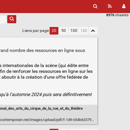
8976
shaares
Liens par page
20
50
100
grand nombre des ressources en ligne sous
 internationales de la scène (qui édite entre
in de renforcer les ressources en ligne sur les
 aboutir à la création d’une offre fédérée de
squ'à l'automne 2024 puis sera définitivement
nal_des_arts_du_cirque_de_la_rue_et_du_théâtre
·
ontemporain.net/images/upload/pdf/f-1d9-654b6337934fd.pdf