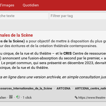
d'images
Quotidien
nales de la Scène
es de la Scène)
a pour objectif de mettre à disposition du plus 
ur des écritures et de la création théâtrale contemporaines.
 cirque, de la rue et du théâtre – et le
CRIS
Centre de ressources
) annoncent une fusion-absorption du second par le premier, « af
 ». Le projet commun, qui sera présenté en décembre 2023, devrait
irque, de la rue et du théâtre.
ra en ligne dans une version archivée, en simple consultation ju
sources_Internationales_de_la_Scène
·
ARTCENA
·
ARTCENA_centre_natio
alien
·
·
· 1 click
https://www.theatre-c