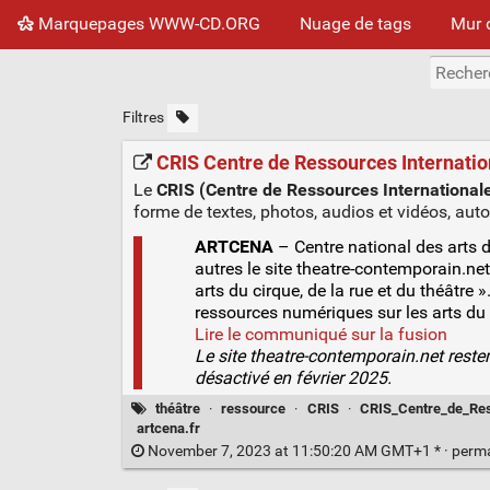
Marquepages WWW-CD.ORG
Nuage de tags
Mur 
Filtres
CRIS Centre de Ressources Internatio
Le
CRIS (Centre de Ressources International
forme de textes, photos, audios et vidéos, auto
ARTCENA
– Centre national des arts du
autres le site theatre-contemporain.net
arts du cirque, de la rue et du théâtre
ressources numériques sur les arts du c
Lire le communiqué sur la fusion
Le site theatre-contemporain.net reste
désactivé en février 2025.
théâtre
·
ressource
·
CRIS
·
CRIS_Centre_de_Res
artcena.fr
November 7, 2023 at 11:50:20 AM GMT+1 * ·
perm