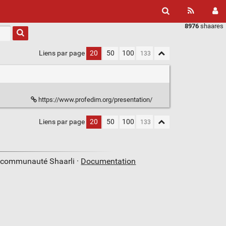
8976
shaares
Liens par page
20
50
100
https://www.profedim.org/presentation/
Liens par page
20
50
100
a communauté Shaarli ·
Documentation