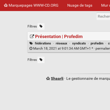
Marquepages WWW-CD.ORG
Nuage de tags
Mur 
Filtres
Présentation | Profedim
fédérations
·
réseaux
·
syndicats
·
profedim
·
c
March 18, 2021 at 9:01:34 AM GMT+1 * ·
permalie
Filtres
Shaarli
· Le gestionnaire de marq