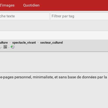
d'images
Quotidien
ulture
·
spectacle_vivant
·
secteur_culturel
n
·
·
ue-pages personnel, minimaliste, et sans base de données par l