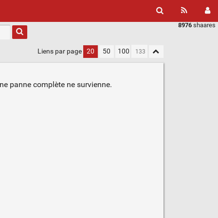
8976
shaares
Liens par page
20
50
100
ne panne complète ne survienne.