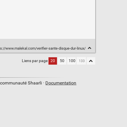
s://www.malekal.com/verifier-sante-disque-dur-linux/
Liens par page
20
50
100
a communauté Shaarli ·
Documentation