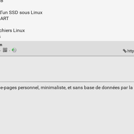
SB
 d’un SSD sous Linux
SMART
ichiers Linux
s
om
·
·
http
ue-pages personnel, minimaliste, et sans base de données par l