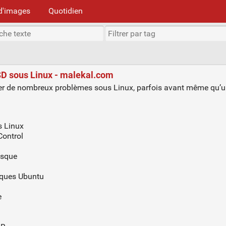
d'images
Quotidien
SSD sous Linux - malekal.com
uer de nombreux problèmes sous Linux, parfois avant même qu’u
s Linux
Control
isque
Disques Ubuntu
e