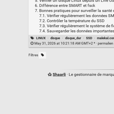
Vérifier un disque Linux depuis un Live U
Différence entre SMART et fsck
Bonnes pratiques pour surveiller la santé
7.1. Vérifier régulièrement les données 
7.2. Contrôler la température du SSD
7.3. Vérifier régulièrement le système de f
7.4. Sauvegarder les données importante
LINUX
·
disque
·
disque_dur
·
SSD
·
malekal.c
May 31, 2026 at 10:21:18 AM GMT+2 * ·
permalien
Filtres
Shaarli
· Le gestionnaire de marq