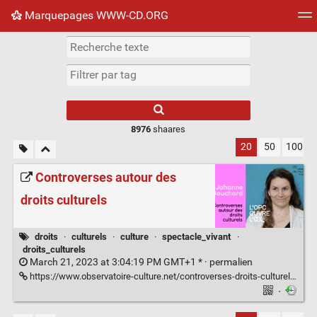
Marquepages WWW-CD.ORG
Nuage de tags
Mur d'images
Quotidien
Flux RS
8976
shaares
20
50
100
Controverses autour des
droits culturels
droits
·
culturels
·
culture
·
spectacle_vivant
·
droits_culturels
March 21, 2023 at 3:04:19 PM GMT+1 * ·
permalien
https://www.observatoire-culture.net/controverses-droits-culturels/
·