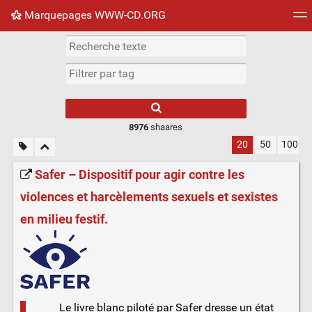
Marquepages WWW-CD.ORG
Nuage de tags
Mur d'images
Quotidien
Flux RS
8976
shaares
20
50
100
Safer – Dispositif pour agir contre les
violences et harcèlements sexuels et sexistes
en milieu festif.
Le livre blanc piloté par Safer dresse un état