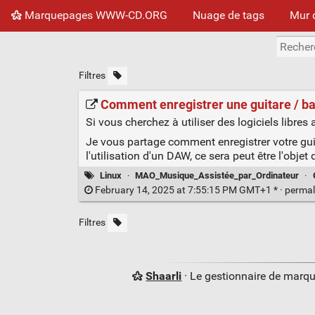
Marquepages WWW-CD.ORG
Nuage de tags
Mur 
Filtres
Comment enregistrer une guitare / ba
Si vous cherchez à utiliser des logiciels libres 
Je vous partage comment enregistrer votre guit
l'utilisation d'un DAW, ce sera peut être l'objet d
Linux
·
MAO_Musique_Assistée_par_Ordinateur
·
February 14, 2025 at 7:55:15 PM GMT+1 * ·
permal
Filtres
Shaarli
· Le gestionnaire de marq