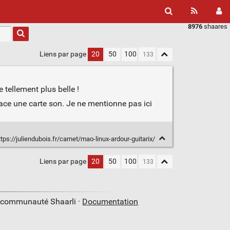
8976
shaares
Liens par page
20
50
100
e tellement plus belle !
lace une carte son. Je ne mentionne pas ici
tps://juliendubois.fr/carnet/mao-linux-ardour-guitarix/
Liens par page
20
50
100
a communauté Shaarli ·
Documentation