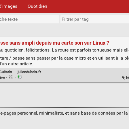
d'images
Quotidien
sse sans ampli depuis ma carte son sur Linux ?
au quotidien, félicitations. La route est parfois tortueuse mais ell
are / basse sans passer par la case micro et en utilisant à la p
'un autre article.
Guitarix
·
juliendubois.fr
ien
·
·
ht
ue-pages personnel, minimaliste, et sans base de données par l