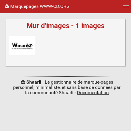
Marquepages WWW-CD.ORG
Nuage de tags
Mur d'images
Quotidien
Flux RS
Mur d'images - 1 images
Shaarli
· Le gestionnaire de marque-pages
personnel, minimaliste, et sans base de données par
la communauté Shaarli ·
Documentation