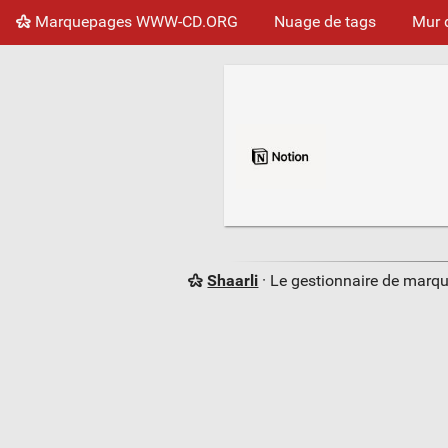
Marquepages WWW-CD.ORG
Nuage de tags
Mur 
Shaarli
· Le gestionnaire de marq