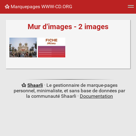
Marquepages WWW-CD.ORG
Nuage de tags
Mur d'images
Quotidien
Flux RS
Mur d'images - 2 images
Shaarli
· Le gestionnaire de marque-pages
personnel, minimaliste, et sans base de données par
la communauté Shaarli ·
Documentation