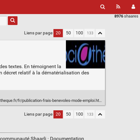
8976
shaares
Liens par page
20
50
100
 des textes. En témoignent la
décret relatif à la dématérialisation des
heque.fr/fr/publication-frais-benevoles-mode-emploi.html
Liens par page
20
50
100
a communauté Shaarli ·
Documentation