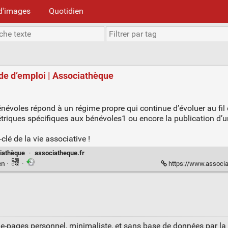
d'images
Quotidien
ode d’emploi | Associathèque
énévoles répond à un régime propre qui continue d’évoluer au fil
riques spécifiques aux bénévoles1 ou encore la publication d’un 
clé de la vie associative !
iathèque
·
associatheque.fr
en
·
·
https://www.associat
ue-pages personnel, minimaliste, et sans base de données par l