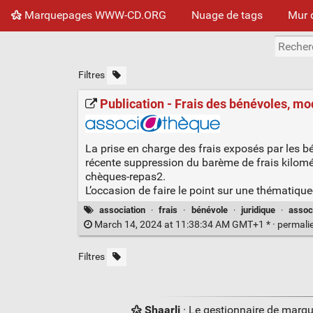
Marquepages WWW-CD.ORG
Nuage de tags
Mur 
Filtres
Publication - Frais des bénévoles, m
La prise en charge des frais exposés par les b
récente suppression du barème de frais kilomét
chèques-repas2.
L’occasion de faire le point sur une thématique-
association
·
frais
·
bénévole
·
juridique
·
assoc
March 14, 2024 at 11:38:34 AM GMT+1 * ·
permali
Filtres
Shaarli
· Le gestionnaire de marq