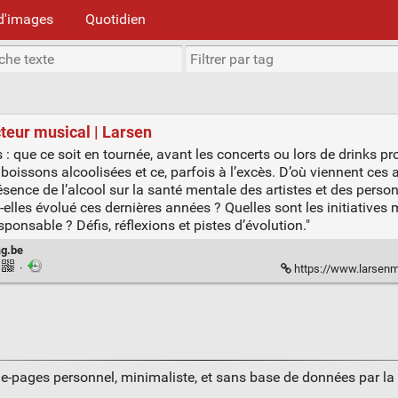
d'images
Quotidien
cteur musical | Larsen
s : que ce soit en tournée, avant les concerts ou lors de drinks pr
oissons alcoolisées et ce, parfois à l’excès. D’où viennent ce
ence de l’alcool sur la santé mentale des artistes et des person
es évolué ces dernières années ? Quelles sont les initiatives 
nsable ? Défis, réflexions et pistes d’évolution."
g.be
·
https://www.larsenmag.be/
ue-pages personnel, minimaliste, et sans base de données par l