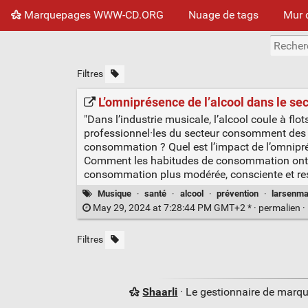
Marquepages WWW-CD.ORG
Nuage de tags
Mur 
Filtres
L’omniprésence de l’alcool dans le se
"Dans l’industrie musicale, l’alcool coule à flot
professionnel·les du secteur consomment des b
consommation ? Quel est l’impact de l’omniprés
Comment les habitudes de consommation ont-ell
consommation plus modérée, consciente et respo
Musique
·
santé
·
alcool
·
prévention
·
larsenma
May 29, 2024 at 7:28:44 PM GMT+2 * ·
permalien
·
Filtres
Shaarli
· Le gestionnaire de marq