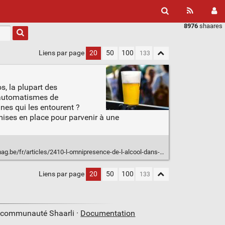
8976
shaares
Liens par page
20
50
100
os, la plupart des
s automatismes de
nes qui les entourent ?
mises en place pour parvenir à une
fr/articles/2410-l-omnipresence-de-l-alcool-dans-le-secteur-musical
Liens par page
20
50
100
a communauté Shaarli ·
Documentation