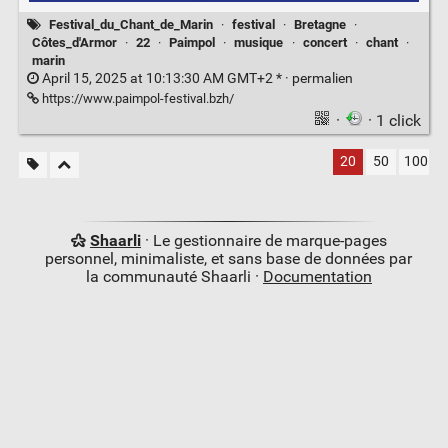
Festival_du_Chant_de_Marin
·
festival
·
Bretagne
·
Côtes_d'Armor
·
22
·
Paimpol
·
musique
·
concert
·
chant
·
marin
April 15, 2025 at 10:13:30 AM GMT+2 * ·
permalien
https://www.paimpol-festival.bzh/
·
· 1 click
20
50
100
Shaarli
· Le gestionnaire de marque-pages
personnel, minimaliste, et sans base de données par
la communauté Shaarli ·
Documentation