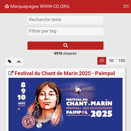
Marquepages WWW-CD.ORG
Nuage de tags
Mur d'images
Quotidien
Flux RS
8976
shaares
20
50
100
Festival du Chant de Marin 2025 - Paimpol