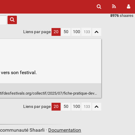
8976
shaares
Liens par page
20
50
100
 vers son festival.
s.org/collectif/2025/07/fiche-pratique-developper-les-mobilites-a-velo-pour-son-festival/
Liens par page
20
50
100
a communauté Shaarli ·
Documentation