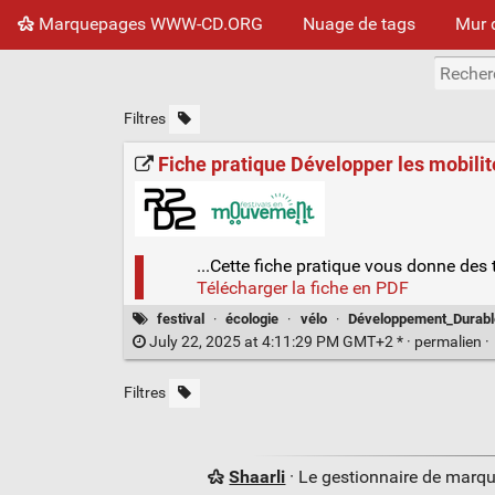
Marquepages WWW-CD.ORG
Nuage de tags
Mur 
Filtres
Fiche pratique Développer les mobilités
...Cette fiche pratique vous donne des t
Télécharger la fiche en PDF
festival
·
écologie
·
vélo
·
Développement_Durabl
July 22, 2025 at 4:11:29 PM GMT+2 * ·
permalien
·
Filtres
Shaarli
· Le gestionnaire de marq