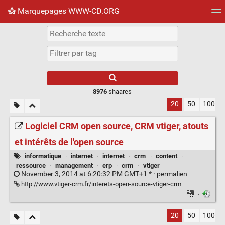
Marquepages WWW-CD.ORG
Nuage de tags
Mur d'images
Quotidien
Flux RS
8976
shaares
20
50
100
Logiciel CRM open source, CRM vtiger, atouts
et intérêts de l'open source
informatique
·
internet
·
internet
·
crm
·
content
·
ressource
·
management
·
erp
·
crm
·
vtiger
November 3, 2014 at 6:20:32 PM GMT+1 * ·
permalien
http://www.vtiger-crm.fr/interets-open-source-vtiger-crm
·
20
50
100