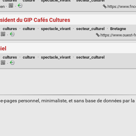
·
cultures
·
culture
·
spectacle_vivant
·
secteur_culturel
ien
·
·
https://www.fncc
ésident du GIP Cafés Cultures
·
cultures
·
culture
·
spectacle_vivant
·
secteur_culturel
·
Bretagne
·
https://www.ouest-france.fr/bretagne/re
iel
·
cultures
·
culture
·
spectacle_vivant
·
secteur_culturel
·
ue-pages personnel, minimaliste, et sans base de données par l