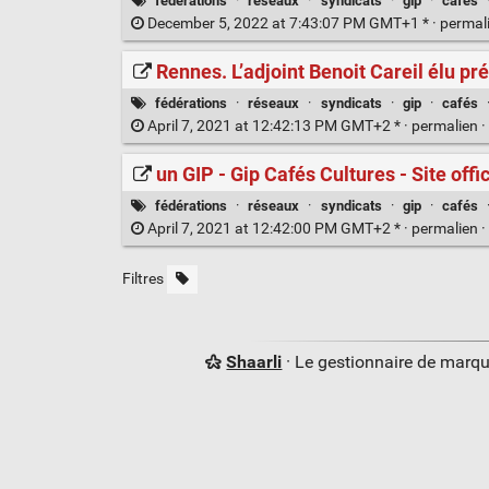
fédérations
·
réseaux
·
syndicats
·
gip
·
cafés
December 5, 2022 at 7:43:07 PM GMT+1 * ·
permal
Rennes. L’adjoint Benoit Careil élu pr
fédérations
·
réseaux
·
syndicats
·
gip
·
cafés
April 7, 2021 at 12:42:13 PM GMT+2 * ·
permalien
·
un GIP - Gip Cafés Cultures - Site offic
fédérations
·
réseaux
·
syndicats
·
gip
·
cafés
April 7, 2021 at 12:42:00 PM GMT+2 * ·
permalien
·
Filtres
Shaarli
· Le gestionnaire de marq