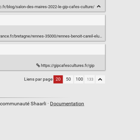
.fr/blog/salon-des-maires-2022-le-gip-cafes-culture/
nnes-35000/rennes-benoit-careil-elu-president-du-gip-cafes-cultures-3b61175e-9787-11eb-88fe-d7588d2aa6f7
https://gipcafescultures.fr/gip
Liens par page
20
50
100
a communauté Shaarli ·
Documentation