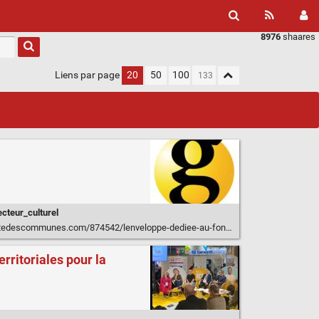
8976
shaares
Liens par page
20
50
100
ecteur_culturel
/874542/lenveloppe-dediee-au-fonds-geres-par-le-gip-cafes-culture-sera-t-elle-augmentee-en-2023/
rritoriales pour la