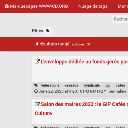
Marquepages WWW-CD.ORG
Nuage de tags
Mur 
Filtres
4 résultats taggé
cultures
L'enveloppe dédiée au fonds gérés par
fédérations
·
réseaux
·
syndicats
·
gip
·
cafés
June 22, 2023 at 4:20:16 PM GMT+2 * ·
permalien
Salon des maires 2022 : le GIP Cafés c
Culture