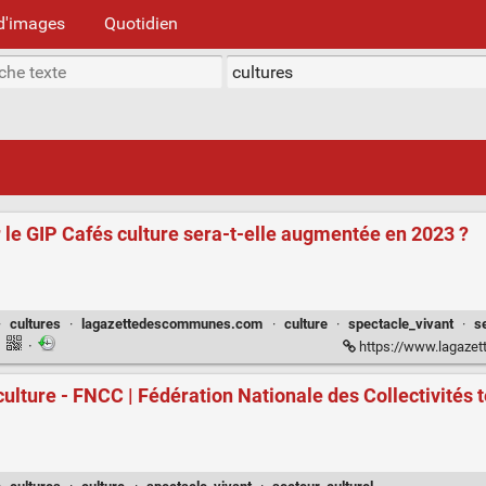
d'images
Quotidien
 le GIP Cafés culture sera-t-elle augmentée en 2023 ?
·
cultures
·
lagazettedescommunes.com
·
culture
·
spectacle_vivant
·
s
·
·
https://www.lagazettedescommunes.com
ulture - FNCC | Fédération Nationale des Collectivités te