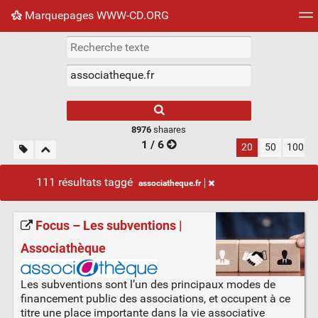
Marquepages WWW-CD.ORG
Nuage de tags
Mur d'images
Quotidien
Flux RS
8976
shaares
1 / 6
20
50
100
111 résultats taggé
associatheque.fr
Focus – Les subventions |
Associathèque
Les subventions sont l’un des principaux modes de
financement public des associations, et occupent à ce
titre une place importante dans la vie associative