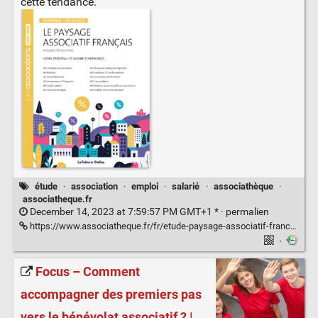
cette tendance.
étude
·
association
·
emploi
·
salarié
·
associathèque
·
associatheque.fr
December 14, 2023 at 7:59:57 PM GMT+1 * ·
permalien
https://www.associatheque.fr/fr/etude-paysage-associatif-francais-evolution-emploi-salarie-associations.html
·
Focus – Comment
accompagner des premiers pas
vers le bénévolat associatif ? |