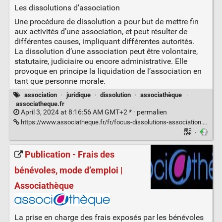
Les dissolutions d’association
Une procédure de dissolution a pour but de mettre fin
aux activités d’une association, et peut résulter de
différentes causes, impliquant différentes autorités.
La dissolution d’une association peut être volontaire,
statutaire, judiciaire ou encore administrative. Elle
provoque en principe la liquidation de l’association en
tant que personne morale.
association
·
juridique
·
dissolution
·
associathèque
·
associatheque.fr
April 3, 2024 at 8:16:56 AM GMT+2 * ·
permalien
https://www.associatheque.fr/fr/focus-dissolutions-association.html
·
Publication - Frais des
bénévoles, mode d’emploi |
Associathèque
La prise en charge des frais exposés par les bénévoles