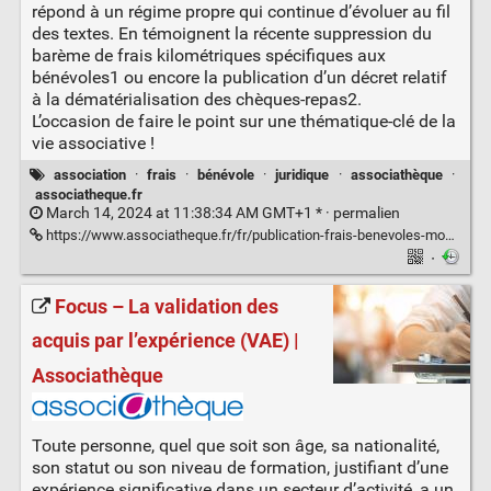
répond à un régime propre qui continue d’évoluer au fil
des textes. En témoignent la récente suppression du
barème de frais kilométriques spécifiques aux
bénévoles1 ou encore la publication d’un décret relatif
à la dématérialisation des chèques-repas2.
L’occasion de faire le point sur une thématique-clé de la
vie associative !
association
·
frais
·
bénévole
·
juridique
·
associathèque
·
associatheque.fr
March 14, 2024 at 11:38:34 AM GMT+1 * ·
permalien
https://www.associatheque.fr/fr/publication-frais-benevoles-mode-emploi.html
·
Focus – La validation des
acquis par l’expérience (VAE) |
Associathèque
Toute personne, quel que soit son âge, sa nationalité,
son statut ou son niveau de formation, justifiant d’une
expérience significative dans un secteur d’activité, a un