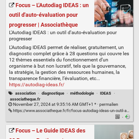
Focus – L'Autodiag IDEAS : un
outil d'auto-évaluation pour
progresser | Associathèque
L'Autodiag IDEAS : un outil d'auto-évaluation pour
progresser
L'Autodiag IDEAS permet de réaliser, gratuitement, un
diagnostic complet grâce à 28 questions qui couvre les
12 thèmes essentiels du fonctionnement d’un
organisme à but non lucratif, tels que la gouvernance,
la stratégie, la gestion des ressources humaines, la
transparence financière, l’évaluation, etc...
https://autodiag-ideas.fr/
association
·
diagnostique
·
méthodologie
·
IDEAS
·
associatheque.fr
November 27, 2024 at 9:35:16 AM GMT+1 * ·
permalien
https://www.associatheque.fr/fr/focus-autodiag-ideas-un-outil-auto-evaluation-pour-progresser.html
·
Focus – Le Guide IDEAS des