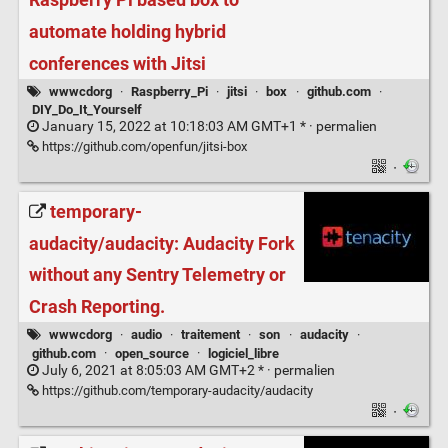
Raspberry Pi based box to
automate holding hybrid
conferences with Jitsi
wwwcdorg
·
Raspberry_Pi
·
jitsi
·
box
·
github.com
·
DIY_Do_It_Yourself
January 15, 2022 at 10:18:03 AM GMT+1 * ·
permalien
https://github.com/openfun/jitsi-box
·
temporary-
audacity/audacity: Audacity Fork
without any Sentry Telemetry or
Crash Reporting.
wwwcdorg
·
audio
·
traitement
·
son
·
audacity
·
github.com
·
open_source
·
logiciel_libre
July 6, 2021 at 8:05:03 AM GMT+2 * ·
permalien
https://github.com/temporary-audacity/audacity
·