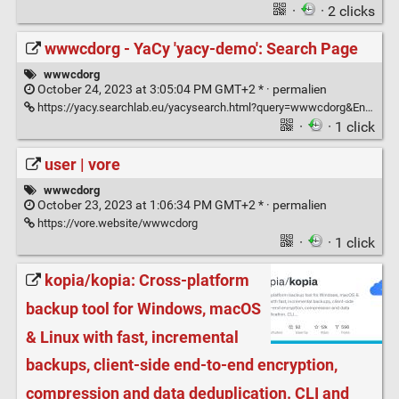
·
· 2 clicks
wwwcdorg - YaCy 'yacy-demo': Search Page
wwwcdorg
October 24, 2023 at 3:05:04 PM GMT+2 * ·
permalien
https://yacy.searchlab.eu/yacysearch.html?query=wwwcdorg&Enter=&contentdom=text&strictContentDom=false&former=demay&maximumRecords=10&startRecord=0&verify=iffresh&resource=global&nav=all&prefermaskfilter=&depth=0&constraint=&meanCount=0&timezoneOffset=-120
·
· 1 click
user | vore
wwwcdorg
October 23, 2023 at 1:06:34 PM GMT+2 * ·
permalien
https://vore.website/wwwcdorg
·
· 1 click
kopia/kopia: Cross-platform
backup tool for Windows, macOS
& Linux with fast, incremental
backups, client-side end-to-end encryption,
compression and data deduplication. CLI and