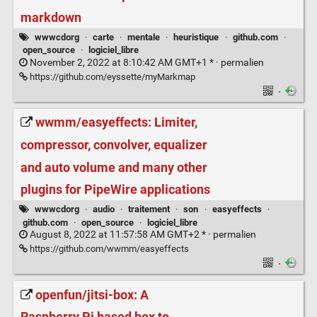
markdown
wwwcdorg
·
carte
·
mentale
·
heuristique
·
github.com
·
open_source
·
logiciel_libre
November 2, 2022 at 8:10:42 AM GMT+1 * ·
permalien
https://github.com/eyssette/myMarkmap
·
wwmm/easyeffects: Limiter,
compressor, convolver, equalizer
and auto volume and many other
plugins for PipeWire applications
wwwcdorg
·
audio
·
traitement
·
son
·
easyeffects
·
github.com
·
open_source
·
logiciel_libre
August 8, 2022 at 11:57:58 AM GMT+2 * ·
permalien
https://github.com/wwmm/easyeffects
·
openfun/jitsi-box: A