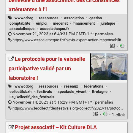
bénévole d’une association: des circonstances
atténuantes à l’i
wwwcdorg
·
ressources
·
association
·
gestion
·
comptabilité
·
emploi
·
mécénat
·
financement
·
juridique
·
associathèque
·
associatheque.fr
November 21, 2023 at 6:40:31 PM GMT+1 * ·
permalien
https://www.associatheque.fr/fr/avis-expert-action-responsabilite-insuffisance-actif-contre-dirigeant-benevole-association-circonstances-attenuantes-impunite.html
·
Le protocole pour la vaisselle
participative validé par un
laboratoire !
wwwcdorg
·
ressources
·
réseaux
·
fédérations
·
collectifsbzh
·
festivals
·
spectacle_vivant
·
Bretagne
·
Le_Collectif_des_festivals
November 14, 2023 at 5:16:29 PM GMT+1 * ·
permalien
https://www.lecollectifdesfestivals.org/collectif/2023/11/protocole-vaisselle/
·
· 1 click
Projet associatif – Kit Culture DLA