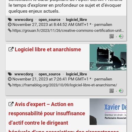
le temps d’explorer en profondeur ce sujet et d’évoquer
quelques enjeux actuels.
wwwcdorg
·
open_source
·
logiciel_libre
November 27, 2023 at 8:44:52 AM GMT+1 * ·
permalien
https://grouan.fr/2023/11/26/creative-commons-certification-unit5-openglam-pour-un-open-content-universel/
·
Logiciel libre et anarchisme
wwwcdorg
·
open_source
·
logiciel_libre
November 21, 2023 at 7:26:41 PM GMT+1 * ·
permalien
https://framablog.org/2023/10/09/logiciel-libre-et-anarchisme/
·
Avis d’expert – Action en
responsabilité pour insuffisance
d’actif contre le dirigeant