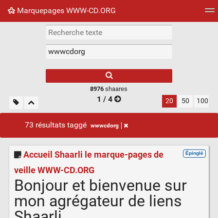
Marquepages WWW-CD.ORG
Nuage de tags
Mur d'images
Quotidien
Flux RS
8976
shaares
1 / 4
20
50
100
73 résultats taggé
wwwcdorg
Accueil Shaarli le marque-pages de
Épinglé
veille WWW-CD.ORG
Bonjour et bienvenue sur
mon agrégateur de liens
Shaarli.