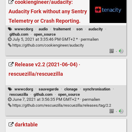
cookiengineer/audacity:
Audacity Fork without any Sentry
Telemetry or Crash Reporting.
wwwcdorg
·
audio
·
traitement
·
son
·
audacity
·
github.com
·
open_source
July 5, 2021 at 3:35:46 PM GMT+2 * ·
permalien
https://github.com/cookiengineer/audacity
·
Release v2.2 (2021-06-04) ·
rescuezilla/rescuezilla
wwwcdorg
·
sauvegarde
·
clonage
·
synchronisation
·
rescuezilla
·
github.com
·
open_source
June 7, 2021 at 3:56:35 PM GMT+2 * ·
permalien
https://github.com/rescuezilla/rescuezilla/releases/tag/2.2
·
darktable