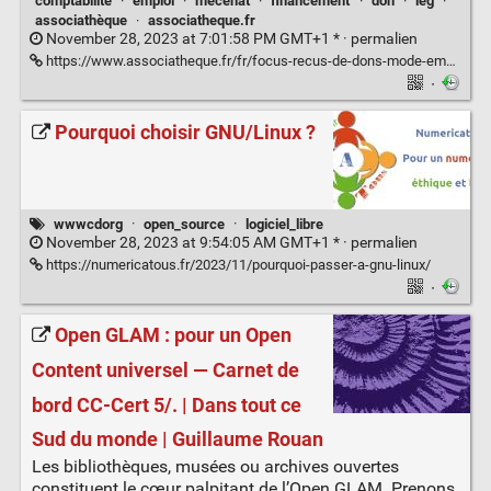
comptabilité
·
emploi
·
mécénat
·
financement
·
don
·
leg
·
associathèque
·
associatheque.fr
November 28, 2023 at 7:01:58 PM GMT+1 * ·
permalien
https://www.associatheque.fr/fr/focus-recus-de-dons-mode-emploi.html
·
Pourquoi choisir GNU/Linux ?
wwwcdorg
·
open_source
·
logiciel_libre
November 28, 2023 at 9:54:05 AM GMT+1 * ·
permalien
https://numericatous.fr/2023/11/pourquoi-passer-a-gnu-linux/
·
Open GLAM : pour un Open
Content universel — Carnet de
bord CC-Cert 5/. | Dans tout ce
Sud du monde | Guillaume Rouan
Les bibliothèques, musées ou archives ouvertes
constituent le cœur palpitant de l’Open GLAM. Prenons