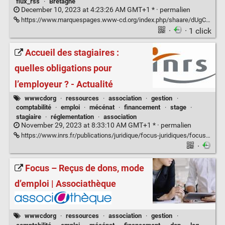
flux_rss
·
Bretagne
December 10, 2023 at 4:23:26 AM GMT+1 * ·
permalien
https://www.marquespages.www-cd.org/index.php/shaare/dUgCxQ
·
· 1 click
Accueil des stagiaires :
quelles obligations pour
l’employeur ? - Actualité
wwwcdorg
·
ressources
·
association
·
gestion
·
comptabilité
·
emploi
·
mécénat
·
financement
·
stage
·
stagiaire
·
réglementation
·
association
November 29, 2023 at 8:33:10 AM GMT+1 * ·
permalien
https://www.inrs.fr/publications/juridique/focus-juridiques/focus-accueil-stagiaires.html#:~:text=Par%20ailleurs%2C%20un%20stage%20n,saisonnier%20ou%20remplacer%20un%20salari%C3%A9
·
Focus – Reçus de dons, mode
d’emploi | Associathèque
wwwcdorg
·
ressources
·
association
·
gestion
·