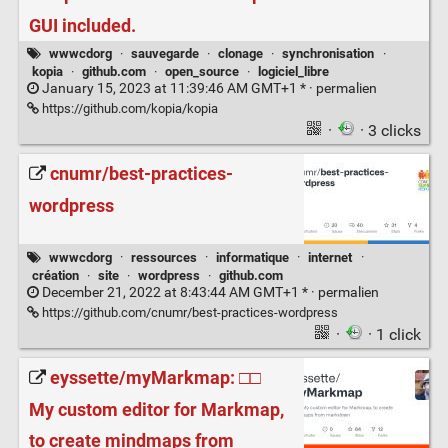
GUI included.
wwwcdorg
·
sauvegarde
·
clonage
·
synchronisation
·
kopia
·
github.com
·
open_source
·
logiciel_libre
January 15, 2023 at 11:39:46 AM GMT+1 * ·
permalien
https://github.com/kopia/kopia
·
· 3 clicks
cnumr/best-practices-
wordpress
wwwcdorg
·
ressources
·
informatique
·
internet
·
création
·
site
·
wordpress
·
github.com
December 21, 2022 at 8:43:44 AM GMT+1 * ·
permalien
https://github.com/cnumr/best-practices-wordpress
·
· 1 click
eyssette/myMarkmap: □□️
My custom editor for Markmap,
to create mindmaps from