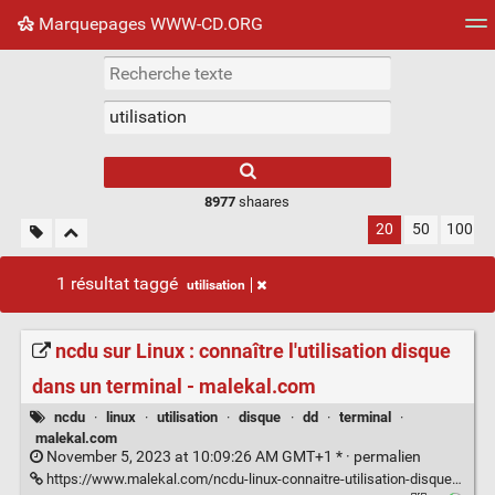
Marquepages WWW-CD.ORG
Nuage de tags
Mur d'images
Quotidien
Flux RS
8977
shaares
20
50
100
1 résultat taggé
utilisation
ncdu sur Linux : connaître l'utilisation disque
dans un terminal - malekal.com
ncdu
·
linux
·
utilisation
·
disque
·
dd
·
terminal
·
malekal.com
November 5, 2023 at 10:09:26 AM GMT+1 * ·
permalien
https://www.malekal.com/ncdu-linux-connaitre-utilisation-disque-terminal/