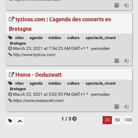
·
tyzicos.com | L'agenda des concerts en
Bretagne
sites
·
agenda
·
médias
·
culture
·
spectacle_vivant
·
Bretagne
March 23, 2021 at 7:54:25 AM GMT+1 * ·
permalien
http://www.tyzicos.com/
·
Home - Oodazwatt
sites
·
agenda
·
médias
·
culture
·
spectacle_vivant
·
Bretagne
March 22, 2021 at 5:02:55 PM GMT+1 * ·
permalien
https://www.oodazwatt.com/
·
1 / 3
20
50
100