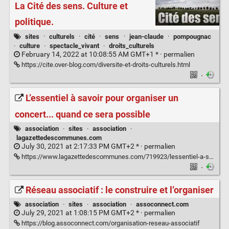
La Cité des sens. Culture et
politique.
sites
·
culturels
·
cité
·
sens
·
jean-claude
·
pompougnac
·
culture
·
spectacle_vivant
·
droits_culturels
February 14, 2022 at 10:08:55 AM GMT+1 * ·
permalien
https://cite.over-blog.com/diversite-et-droits-culturels.html
·
L’essentiel à savoir pour organiser un
concert... quand ce sera possible
association
·
sites
·
association
·
lagazettedescommunes.com
July 30, 2021 at 2:17:33 PM GMT+2 * ·
permalien
https://www.lagazettedescommunes.com/719923/lessentiel-a-savoir-pour-organiser-un-concert-quand-ce-sera-possible/
·
Réseau associatif : le construire et l’organiser
association
·
sites
·
association
·
assoconnect.com
July 29, 2021 at 1:08:15 PM GMT+2 * ·
permalien
https://blog.assoconnect.com/organisation-reseau-associatif