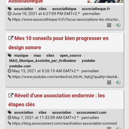
Associathèque
association
·
sites
·
associathèque
·
associatheque.fr
June 18, 2021 at 6:27:09 PM GMT+2 * ·
permalien
https://www.associatheque.fr/fr/focus-associations-les-structures-accompagnement.html
·
Mes 10 conseils pour bien progresser en
design sonore
musique
·
mao
·
sites
·
open_source
·
MAO_Musique_Assistée_par_Ordinateur
·
youtube
·
youtube.com
May 15, 2021 at 9:26:19 AM GMT+2 * ·
permalien
https://www.youtube.com/embed/wLGtcW_9qKg?quality=dash&autoplay=0
·
Réveil d’une association endormie : les
étapes clés
association
·
sites
·
association
·
assoconnect.com
May 7, 2021 at 11:32:09 AM GMT+2 * ·
permalien
https://blog.assoconnect.com/reactivation-association-sommeil