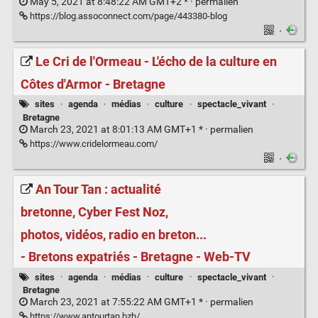
May 5, 2021 at 8:48:22 AM GMT+2 * ·
permalien
https://blog.assoconnect.com/page/443380-blog
·
Le Cri de l'Ormeau - L'écho de la culture en
Côtes d'Armor - Bretagne
sites
·
agenda
·
médias
·
culture
·
spectacle_vivant
·
Bretagne
March 23, 2021 at 8:01:13 AM GMT+1 * ·
permalien
https://www.cridelormeau.com/
·
An Tour Tan : actualité
bretonne, Cyber Fest Noz,
photos, vidéos, radio en breton...
- Bretons expatriés - Bretagne - Web-TV
sites
·
agenda
·
médias
·
culture
·
spectacle_vivant
·
Bretagne
March 23, 2021 at 7:55:22 AM GMT+1 * ·
permalien
https://www.antourtan.bzh/