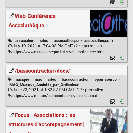
·
Web-Conférence
Associathèque
association
·
sites
·
associathèque
·
associatheque.fr
July 19, 2021 at 7:04:05 PM GMT+2 * ·
permalien
https://www.associatheque.fr/fr/web-conference.html
·
/bassoontracker/docs/
musique
·
mao
·
sites
·
bassoontracker
·
open_source
·
MAO_Musique_Assistée_par_Ordinateur
June 23, 2021 at 1:32:52 PM GMT+2 * ·
permalien
https://www.stef.be/bassoontracker/docs/#about
·
Focus - Associations : les
structures d’accompagnement |