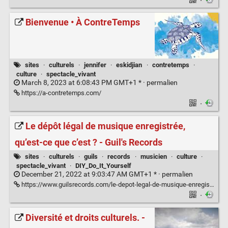
·
Bienvenue • À ContreTemps
sites
·
culturels
·
jennifer
·
eskidjian
·
contretemps
·
culture
·
spectacle_vivant
March 8, 2023 at 6:08:43 PM GMT+1 * ·
permalien
https://a-contretemps.com/
·
Le dépôt légal de musique enregistrée,
qu’est-ce que c’est ? - Guil's Records
sites
·
culturels
·
guils
·
records
·
musicien
·
culture
·
spectacle_vivant
·
DIY_Do_It_Yourself
December 21, 2022 at 9:03:47 AM GMT+1 * ·
permalien
https://www.guilsrecords.com/le-depot-legal-de-musique-enregistree-quest-ce-que-cest/
·
Diversité et droits culturels. -