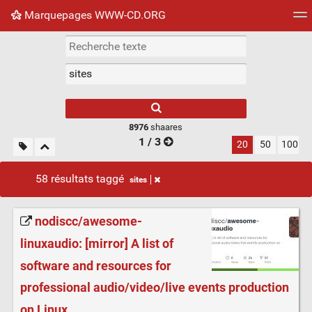
Marquepages WWW-CD.ORG
Nuage de tags
Mur d'images
Quotidien
Flux RS
8976
shaares
1 / 3
20
50
100
58 résultats taggé
sites
nodiscc/awesome-
linuxaudio: [mirror] A list of
software and resources for
professional audio/video/live events production
on Linux.