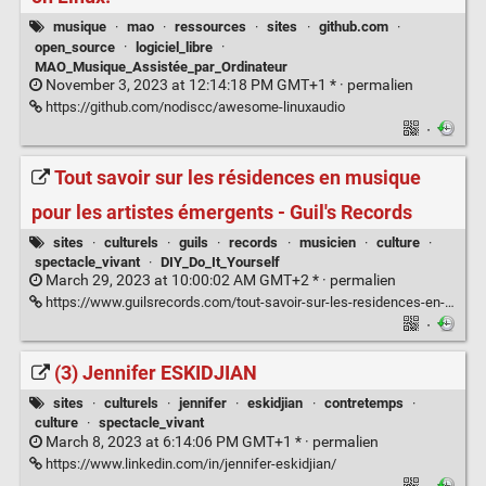
musique
·
mao
·
ressources
·
sites
·
github.com
·
open_source
·
logiciel_libre
·
MAO_Musique_Assistée_par_Ordinateur
November 3, 2023 at 12:14:18 PM GMT+1 * ·
permalien
https://github.com/nodiscc/awesome-linuxaudio
·
Tout savoir sur les résidences en musique
pour les artistes émergents - Guil's Records
sites
·
culturels
·
guils
·
records
·
musicien
·
culture
·
spectacle_vivant
·
DIY_Do_It_Yourself
March 29, 2023 at 10:00:02 AM GMT+2 * ·
permalien
https://www.guilsrecords.com/tout-savoir-sur-les-residences-en-musique-pour-les-artistes-emergents/
·
(3) Jennifer ESKIDJIAN
sites
·
culturels
·
jennifer
·
eskidjian
·
contretemps
·
culture
·
spectacle_vivant
March 8, 2023 at 6:14:06 PM GMT+1 * ·
permalien
https://www.linkedin.com/in/jennifer-eskidjian/