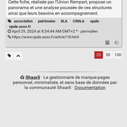
Cette fiche, réalisée par l’Union Rempart, propose un
panorama et une analyse poussée de ces structures
ainsi que leurs besoins en accompagnement.
association
·
patrimoine
·
DLA
·
CRDLA
·
opale
·
opale.asso.fr
April 29, 2024 at 8:34:44 AM GMT+2 * ·
permalien
https://www.opale.asso.fr/article778.html
·
20
50
100
Shaarli
· Le gestionnaire de marque-pages
personnel, minimaliste, et sans base de données par
la communauté Shaarli ·
Documentation