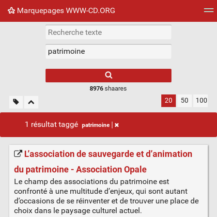
Marquepages WWW-CD.ORG
Nuage de tags
Mur d'images
Quotidien
Flux RS
8976
shaares
20
50
100
1 résultat taggé
patrimoine
L’association de sauvegarde et d’animation
du patrimoine - Association Opale
Le champ des associations du patrimoine est
confronté à une multitude d’enjeux, qui sont autant
d’occasions de se réinventer et de trouver une place de
choix dans le paysage culturel actuel.