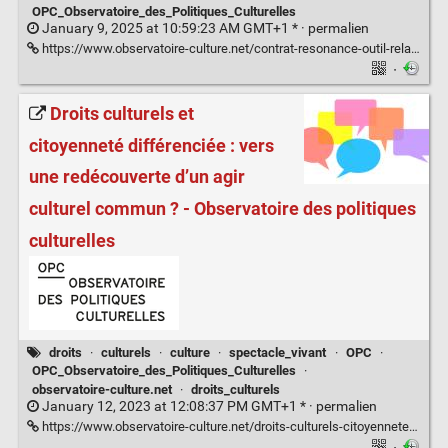
OPC_Observatoire_des_Politiques_Culturelles
January 9, 2025 at 10:59:23 AM GMT+1 * ·
permalien
https://www.observatoire-culture.net/contrat-resonance-outil-relationnel-imaginer-piloter-lieux-culturels/
·
Droits culturels et
citoyenneté différenciée : vers
une redécouverte d’un agir
culturel commun ? - Observatoire des politiques
culturelles
droits
·
culturels
·
culture
·
spectacle_vivant
·
OPC
·
OPC_Observatoire_des_Politiques_Culturelles
·
observatoire-culture.net
·
droits_culturels
January 12, 2023 at 12:08:37 PM GMT+1 * ·
permalien
https://www.observatoire-culture.net/droits-culturels-citoyennete-differenciee-vers-redecouverte-agir-culturel-commun/