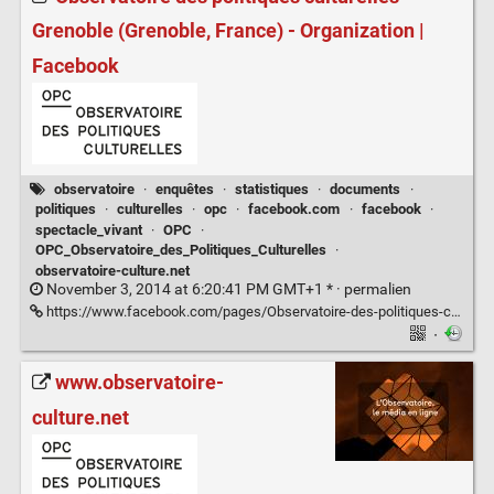
Grenoble (Grenoble, France) - Organization |
Facebook
observatoire
·
enquêtes
·
statistiques
·
documents
·
politiques
·
culturelles
·
opc
·
facebook.com
·
facebook
·
spectacle_vivant
·
OPC
·
OPC_Observatoire_des_Politiques_Culturelles
·
observatoire-culture.net
November 3, 2014 at 6:20:41 PM GMT+1 * ·
permalien
https://www.facebook.com/pages/Observatoire-des-politiques-culturelles/720954121253987?ref=ts&fref=ts
·
www.observatoire-
culture.net