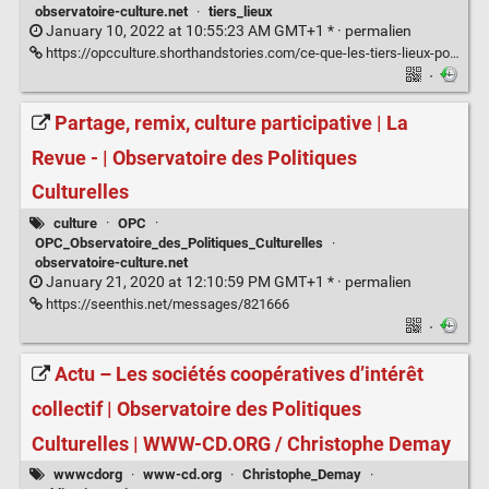
observatoire-culture.net
·
tiers_lieux
January 10, 2022 at 10:55:23 AM GMT+1 * ·
permalien
https://opcculture.shorthandstories.com/ce-que-les-tiers-lieux-posent-comme-defis-aux-politiques-culturelles-observatoire-des-politiques-culturelles/#_ftn2
·
Partage, remix, culture participative | La
Revue - | Observatoire des Politiques
Culturelles
culture
·
OPC
·
OPC_Observatoire_des_Politiques_Culturelles
·
observatoire-culture.net
January 21, 2020 at 12:10:59 PM GMT+1 * ·
permalien
https://seenthis.net/messages/821666
·
Actu – Les sociétés coopératives d’intérêt
collectif | Observatoire des Politiques
Culturelles | WWW-CD.ORG / Christophe Demay
wwwcdorg
·
www-cd.org
·
Christophe_Demay
·