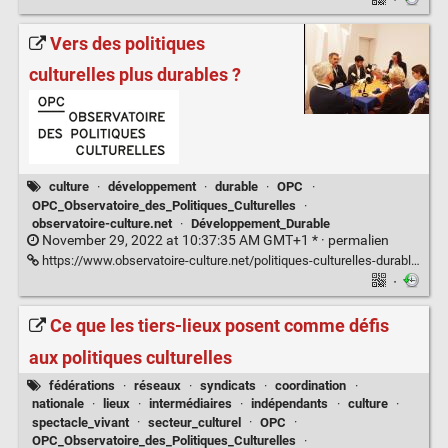
·
Vers des politiques
culturelles plus durables ?
culture
·
développement
·
durable
·
OPC
·
OPC_Observatoire_des_Politiques_Culturelles
·
observatoire-culture.net
·
Développement_Durable
November 29, 2022 at 10:37:35 AM GMT+1 * ·
permalien
https://www.observatoire-culture.net/politiques-culturelles-durables/
·
Ce que les tiers-lieux posent comme défis
aux politiques culturelles
fédérations
·
réseaux
·
syndicats
·
coordination
·
nationale
·
lieux
·
intermédiaires
·
indépendants
·
culture
·
spectacle_vivant
·
secteur_culturel
·
OPC
·
OPC_Observatoire_des_Politiques_Culturelles
·