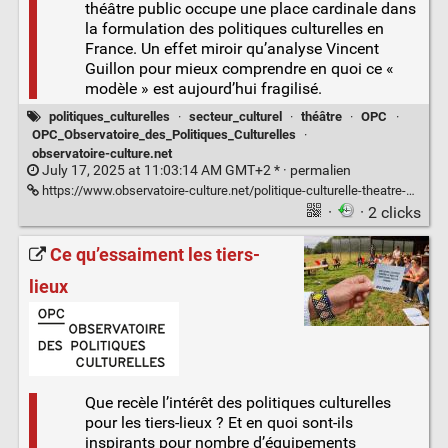
théâtre public occupe une place cardinale dans
la formulation des politiques culturelles en
France. Un effet miroir qu’analyse Vincent
Guillon pour mieux comprendre en quoi ce «
modèle » est aujourd’hui fragilisé.
politiques_culturelles
·
secteur_culturel
·
théâtre
·
OPC
·
OPC_Observatoire_des_Politiques_Culturelles
·
observatoire-culture.net
July 17, 2025 at 11:03:14 AM GMT+2 * ·
permalien
https://www.observatoire-culture.net/politique-culturelle-theatre-public-heritage/
·
· 2 clicks
Ce qu’essaiment les tiers-
lieux
Que recèle l’intérêt des politiques culturelles
pour les tiers-lieux ? Et en quoi sont-ils
inspirants pour nombre d’équipements