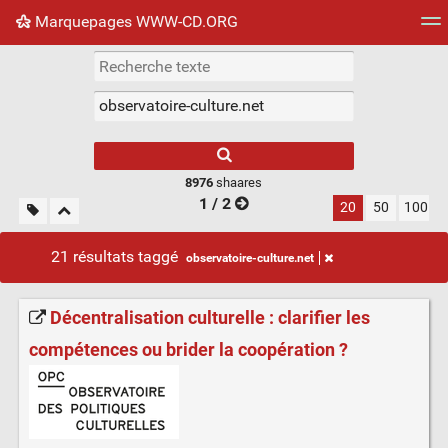
Marquepages WWW-CD.ORG
Nuage de tags
Mur d'images
Quotidien
Flux RS
8976
shaares
1 / 2
20
50
100
21 résultats taggé
observatoire-culture.net
Décentralisation culturelle : clarifier les
compétences ou brider la coopération ?