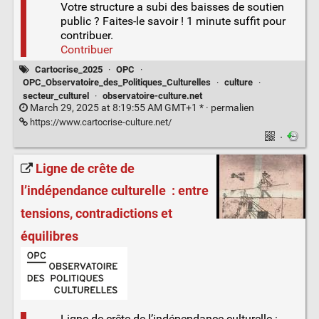
Votre structure a subi des baisses de soutien
public ? Faites-le savoir ! 1 minute suffit pour
contribuer.
Contribuer
Cartocrise_2025
·
OPC
·
OPC_Observatoire_des_Politiques_Culturelles
·
culture
·
secteur_culturel
·
observatoire-culture.net
March 29, 2025 at 8:19:55 AM GMT+1 * ·
permalien
https://www.cartocrise-culture.net/
·
Ligne de crête de
l’indépendance culturelle : entre
tensions, contradictions et
équilibres
Ligne de crête de l’indépendance culturelle :