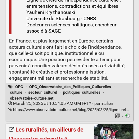
entre tensions, contradictions et équilibres
Yauheni Kryzhanouski
Université de Strasbourg - CNRS
Docteur en sciences politiques, chercheur
associé à SAGE
En France, et plus largement en Europe, certains
acteurs culturels ont fait le choix de l’indépendance,
que celle-ci soit politique, institutionnelle ou
économique. Une position peu évidente à tenir pour
parvenir à concilier valeurs désintéressées et viabilité,
spontanéité créative et professionnalisation,
engagement militant et recherche de stabilité.
OPC
·
OPC_Observatoire_des_Politiques_Culturelles
·
culture
·
secteur_culturel
·
politiques_culturelles
·
observatoire-culture.net
March 25, 2025 at 10:54:05 AM GMT+1 * ·
permalien
https://www.observatoire-culture.net/blog/2025/03/25/ligne-crete-independance-culturelle-tensions-contradictions-equilibres/
·
Les ruralités, un ailleurs de