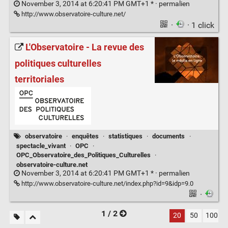
November 3, 2014 at 6:20:41 PM GMT+1 * ·
permalien
http://www.observatoire-culture.net/
·
· 1 click
L'Observatoire - La revue des
politiques culturelles
territoriales
observatoire
·
enquêtes
·
statistiques
·
documents
·
spectacle_vivant
·
OPC
·
OPC_Observatoire_des_Politiques_Culturelles
·
observatoire-culture.net
November 3, 2014 at 6:20:41 PM GMT+1 * ·
permalien
http://www.observatoire-culture.net/index.php?id=9&idp=9.0
·
1 / 2
20
50
100