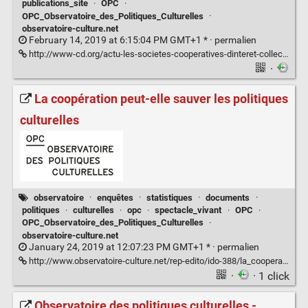
publications_site
·
OPC
·
OPC_Observatoire_des_Politiques_Culturelles
·
observatoire-culture.net
February 14, 2019 at 6:15:04 PM GMT+1 * ·
permalien
http://www-cd.org/actu-les-societes-cooperatives-dinteret-collectif-observatoire-des-politiques-culturelles/
·
La coopération peut-elle sauver les politiques
culturelles
observatoire
·
enquêtes
·
statistiques
·
documents
·
politiques
·
culturelles
·
opc
·
spectacle_vivant
·
OPC
·
OPC_Observatoire_des_Politiques_Culturelles
·
observatoire-culture.net
January 24, 2019 at 12:07:23 PM GMT+1 * ·
permalien
http://www.observatoire-culture.net/rep-edito/ido-388/la_cooperation_peut_elle_sauver_les_politiques_culturelles.html
·
· 1 click
Observatoire des politiques culturelles -