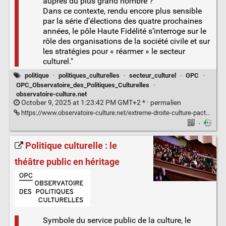
auprès du plus grand nombre ?
Dans ce contexte, rendu encore plus sensible
par la série d’élections des quatre prochaines
années, le pôle Haute Fidélité s’interroge sur le
rôle des organisations de la société civile et sur
les stratégies pour « réarmer » le secteur
culturel."
politique
·
politiques_culturelles
·
secteur_culturel
·
OPC
·
OPC_Observatoire_des_Politiques_Culturelles
·
observatoire-culture.net
October 9, 2025 at 1:23:42 PM GMT+2 * ·
permalien
https://www.observatoire-culture.net/extreme-droite-culture-pacte-faustien-inenvisageable/
·
Politique culturelle : le
théâtre public en héritage
Symbole du service public de la culture, le