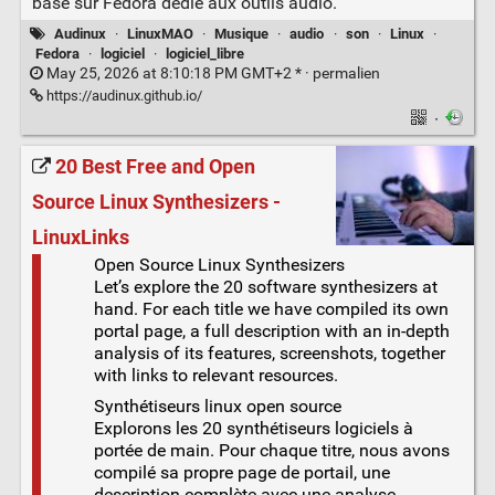
basé sur Fedora dédié aux outils audio.
Audinux
·
LinuxMAO
·
Musique
·
audio
·
son
·
Linux
·
Fedora
·
logiciel
·
logiciel_libre
May 25, 2026 at 8:10:18 PM GMT+2 * ·
permalien
https://audinux.github.io/
·
20 Best Free and Open
Source Linux Synthesizers -
LinuxLinks
Open Source Linux Synthesizers
Let’s explore the 20 software synthesizers at
hand. For each title we have compiled its own
portal page, a full description with an in-depth
analysis of its features, screenshots, together
with links to relevant resources.
Synthétiseurs linux open source
Explorons les 20 synthétiseurs logiciels à
portée de main. Pour chaque titre, nous avons
compilé sa propre page de portail, une
description complète avec une analyse