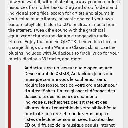
how you want it, without stealing away your computer’s
resources from other tasks. Drag and drop folders and
individual song files, search for artists and albums in
your entire music library, or create and edit your own
custom playlists. Listen to CD’s or stream music from
the Internet. Tweak the sound with the graphical
equalizer or change the dynamic range with audio
effects. Enjoy the modern Qt/GTK themed interface or
change things up with Winamp Classic skins. Use the
plugins included with Audacious to fetch lyrics for your
music, display a VU meter, and more.
Audacious est un lecteur audio open source.
Descendant de XMMS, Audacious joue votre
musique comme vous le souhaitez, sans
réduire les ressources de votre ordinateur pour
d'autres tâches. Faites glisser et déposez des
dossiers et des fichiers de chansons
individuels, recherchez des artistes et des
albums dans l'ensemble de votre bibliothèque
musicale, ou créez et modifiez vos propres
listes de lecture personnalisées. Écoutez des
CD ou diffusez de la musique depuis Internet.