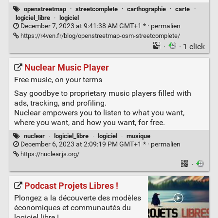
openstreetmap
·
streetcomplete
·
carthographie
·
carte
·
logiciel_libre
·
logiciel
December 7, 2023 at 9:41:38 AM GMT+1 * ·
permalien
https://r4ven.fr/blog/openstreetmap-osm-streetcomplete/
·
· 1 click
Nuclear Music Player
Free music, on your terms
Say goodbye to proprietary music players filled with
ads, tracking, and profiling.
Nuclear empowers you to listen to what you want,
where you want, and how you want, for free.
nuclear
·
logiciel_libre
·
logiciel
·
musique
December 6, 2023 at 2:09:19 PM GMT+1 * ·
permalien
https://nuclear.js.org/
·
Podcast Projets Libres !
Plongez a la découverte des modèles
économiques et communautés du
logiciel libre !