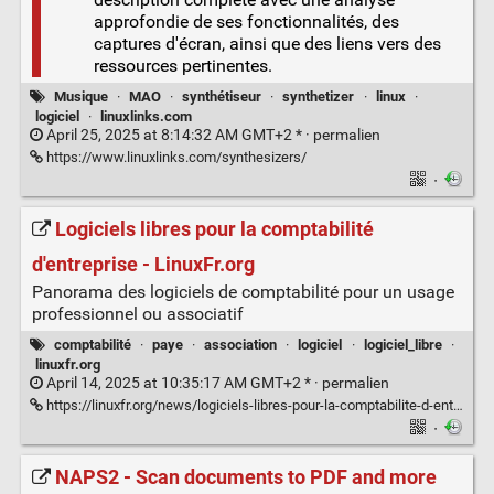
approfondie de ses fonctionnalités, des
captures d'écran, ainsi que des liens vers des
ressources pertinentes.
Musique
·
MAO
·
synthétiseur
·
synthetizer
·
linux
·
logiciel
·
linuxlinks.com
April 25, 2025 at 8:14:32 AM GMT+2 * ·
permalien
https://www.linuxlinks.com/synthesizers/
·
Logiciels libres pour la comptabilité
d'entreprise - LinuxFr.org
Panorama des logiciels de comptabilité pour un usage
professionnel ou associatif
comptabilité
·
paye
·
association
·
logiciel
·
logiciel_libre
·
linuxfr.org
April 14, 2025 at 10:35:17 AM GMT+2 * ·
permalien
https://linuxfr.org/news/logiciels-libres-pour-la-comptabilite-d-entreprise
·
NAPS2 - Scan documents to PDF and more