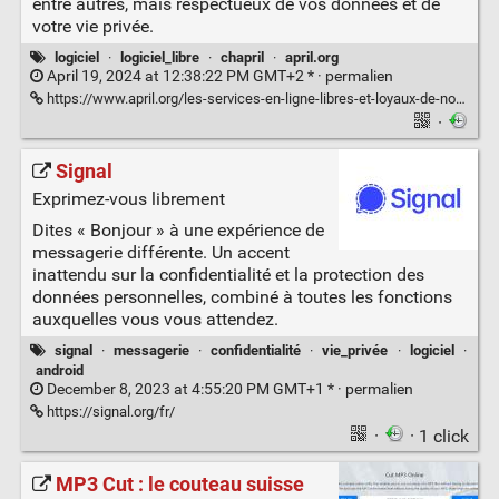
entre autres, mais respectueux de vos données et de
votre vie privée.
logiciel
·
logiciel_libre
·
chapril
·
april.org
April 19, 2024 at 12:38:22 PM GMT+2 * ·
permalien
https://www.april.org/les-services-en-ligne-libres-et-loyaux-de-notre-chapril-utilisez-les-parlez-en-autour-de-vous
·
Signal
Exprimez-vous librement
Dites « Bonjour » à une expérience de
messagerie différente. Un accent
inattendu sur la confidentialité et la protection des
données personnelles, combiné à toutes les fonctions
auxquelles vous vous attendez.
signal
·
messagerie
·
confidentialité
·
vie_privée
·
logiciel
·
android
December 8, 2023 at 4:55:20 PM GMT+1 * ·
permalien
https://signal.org/fr/
·
· 1 click
MP3 Cut : le couteau suisse