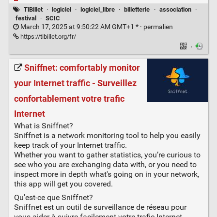
TiBillet
·
logiciel
·
logiciel_libre
·
billetterie
·
association
·
festival
·
SCIC
March 17, 2025 at 9:50:22 AM GMT+1 * ·
permalien
https://tibillet.org/fr/
·
Sniffnet: comfortably monitor
your Internet traffic - Surveillez
confortablement votre trafic
Internet
What is Sniffnet?
Sniffnet is a network monitoring tool to help you easily
keep track of your Internet traffic.
Whether you want to gather statistics, you’re curious to
see who you are exchanging data with, or you need to
inspect more in depth what's going on in your network,
this app will get you covered.
Qu'est-ce que Sniffnet?
Sniffnet est un outil de surveillance de réseau pour
vous aider à suivre facilement votre trafic Internet.