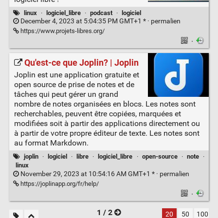
linux
·
logiciel_libre
·
podcast
·
logiciel
December 4, 2023 at 5:04:35 PM GMT+1 * ·
permalien
https://www.projets-libres.org/
·
Qu'est-ce que Joplin? | Joplin
Joplin est une application gratuite et
open source de prise de notes et de
tâches qui peut gérer un grand
nombre de notes organisées en blocs. Les notes sont
recherchables, peuvent être copiées, marquées et
modifiées soit à partir des applications directement ou
à partir de votre propre éditeur de texte. Les notes sont
au format Markdown.
joplin
·
logiciel
·
libre
·
logiciel_libre
·
open-source
·
note
·
linux
November 29, 2023 at 10:54:16 AM GMT+1 * ·
permalien
https://joplinapp.org/fr/help/
·
1 / 2
20
50
100