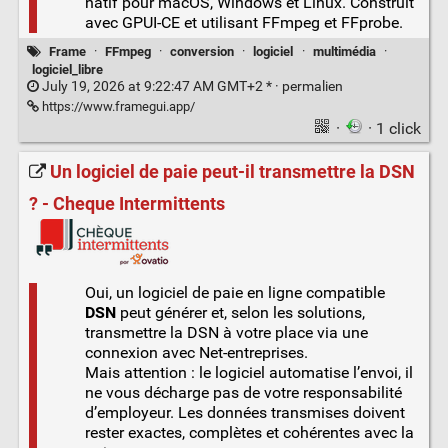
natif pour macOS, Windows et Linux. Construit
avec GPUI-CE et utilisant FFmpeg et FFprobe.
Frame
·
FFmpeg
·
conversion
·
logiciel
·
multimédia
·
logiciel_libre
July 19, 2026 at 9:22:47 AM GMT+2 * ·
permalien
https://www.framegui.app/
·
· 1 click
Un logiciel de paie peut-il transmettre la DSN
? - Cheque Intermittents
Oui, un logiciel de paie en ligne compatible
DSN
peut générer et, selon les solutions,
transmettre la DSN à votre place via une
connexion avec Net-entreprises.
Mais attention : le logiciel automatise l’envoi, il
ne vous décharge pas de votre responsabilité
d’employeur. Les données transmises doivent
rester exactes, complètes et cohérentes avec la