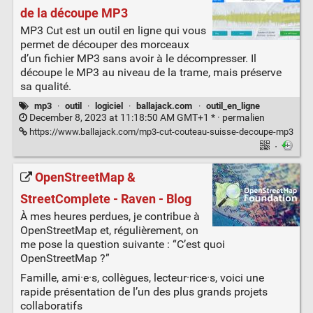
de la découpe MP3
MP3 Cut est un outil en ligne qui vous
permet de découper des morceaux
d’un fichier MP3 sans avoir à le décompresser. Il
découpe le MP3 au niveau de la trame, mais préserve
sa qualité.
mp3
·
outil
·
logiciel
·
ballajack.com
·
outil_en_ligne
December 8, 2023 at 11:18:50 AM GMT+1 * ·
permalien
https://www.ballajack.com/mp3-cut-couteau-suisse-decoupe-mp3
·
OpenStreetMap &
StreetComplete - Raven - Blog
À mes heures perdues, je contribue à
OpenStreetMap et, régulièrement, on
me pose la question suivante : “C’est quoi
OpenStreetMap ?”
Famille, ami·e·s, collègues, lecteur·rice·s, voici une
rapide présentation de l’un des plus grands projets
collaboratifs