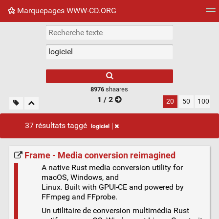
Marquepages WWW-CD.ORG
Nuage de tags
Mur d'images
Quotidien
Flux RS
8976
shaares
1 / 2
20
50
100
37 résultats taggé
logiciel
Frame - Media conversion reimagined
A native Rust media conversion utility for
macOS, Windows, and
Linux. Built with GPUI-CE and powered by
FFmpeg and FFprobe.
Un utilitaire de conversion multimédia Rust