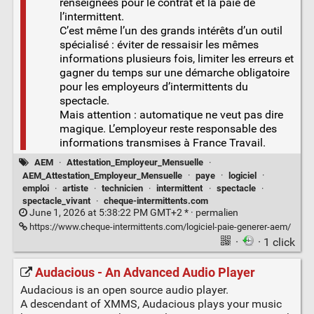
renseignées pour le contrat et la paie de
l’intermittent.
C’est même l’un des grands intérêts d’un outil
spécialisé : éviter de ressaisir les mêmes
informations plusieurs fois, limiter les erreurs et
gagner du temps sur une démarche obligatoire
pour les employeurs d’intermittents du
spectacle.
Mais attention : automatique ne veut pas dire
magique. L’employeur reste responsable des
informations transmises à France Travail.
AEM
·
Attestation_Employeur_Mensuelle
·
AEM_Attestation_Employeur_Mensuelle
·
paye
·
logiciel
·
emploi
·
artiste
·
technicien
·
intermittent
·
spectacle
·
spectacle_vivant
·
cheque-intermittents.com
June 1, 2026 at 5:38:22 PM GMT+2 * ·
permalien
https://www.cheque-intermittents.com/logiciel-paie-generer-aem/
·
· 1 click
Audacious - An Advanced Audio Player
Audacious is an open source audio player.
A descendant of XMMS, Audacious plays your music