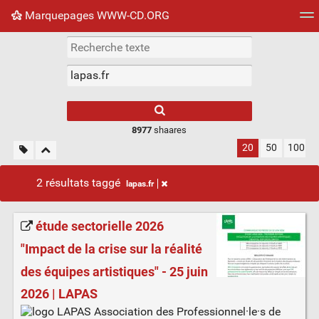
Marquepages WWW-CD.ORG
Nuage de tags
Mur d'images
Quotidien
Flux RS
8977
shaares
20
50
100
2 résultats taggé
lapas.fr
étude sectorielle 2026
"Impact de la crise sur la réalité
des équipes artistiques" - 25 juin
2026 | LAPAS